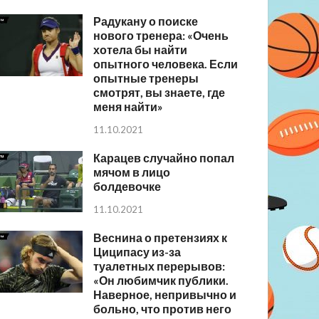
Радукану о поиске
нового тренера: «Очень
хотела бы найти
опытного человека. Если
опытные тренеры
смотрят, вы знаете, где
меня найти»
11.10.2021
Карацев случайно попал
мячом в лицо
болдевочке
11.10.2021
Веснина о претензиях к
Циципасу из-за
туалетных перерывов:
«Он любимчик публики.
Наверное, непривычно и
больно, что против него