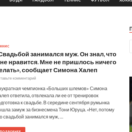
ННИС
Свадьбой занимался муж. Он знал, что
не нравится. Мне не пришлось ничего
елать», сообщает Симона Халеп
тавьте комментарий
вукратная чемпионка «Больших шлемов» Симона
леп ответила, отвлекала ли ее от тренировок
дготовка к свадьбе. В середине сентября румынка
ышла замуж за бизнесмена Тони Юруца. «Нет, потому
о свадьбой занимался муж, …
ПОДРОБНЕЕ