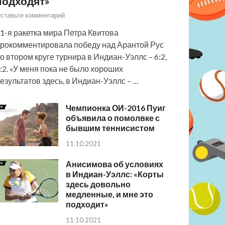
подходят»
ставьте комментарий
1-я ракетка мира Петра Квитова
рокомментировала победу над Арантой Рус
о втором круге турнира в Индиан-Уэллс – 6:2,
:2. «У меня пока не было хороших
езультатов здесь, в Индиан-Уэллс – …
Чемпионка ОИ-2016 Пуиг
объявила о помолвке с
бывшим теннисистом
11.10.2021
Анисимова об условиях
в Индиан-Уэллс: «Корты
здесь довольно
медленные, и мне это
подходит»
11.10.2021