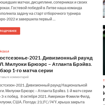
рошедших матчах, дисциплине, соперниках и своих
роках. Гостевой победой в Литве наша команда
полнила задачу на старт отборочного турнира
вро-2022 и завершила первый …
ПОДРОБНЕЕ
ЙСБОЛ
остсезонье-2021. Дивизионный раунд
Л. Милуоки Брюэрс – Атланта Брэйвз.
бзор 1-го матча серии
тавьте комментарий
Т
остсизон-2021. Дивизионный раунд Национальной
ги. Милуоки Брюэрс – Атланта Брэйвз. 1-й матч серии
 3-х побед. 8 октября 2021. Американ Фэмили Филд,
луоки, США. Погода: 23,3˚C/74˚F, крыша закрыта