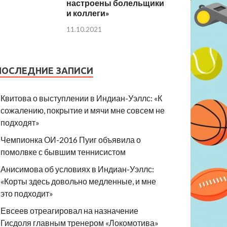
настроены болельщики
и коллеги»
11.10.2021
ПОСЛЕДНИЕ ЗАПИСИ
Квитова о выступлении в Индиан-Уэллс: «К
сожалению, покрытие и мячи мне совсем не
подходят»
Чемпионка ОИ-2016 Пуиг объявила о
помолвке с бывшим теннисистом
Анисимова об условиях в Индиан-Уэллс:
«Корты здесь довольно медленные, и мне
это подходит»
Евсеев отреагировал на назначение
Гисдоля главным тренером «Локомотива»