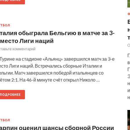
Ф
УТБОЛ
талия обыграла Бельгию в матче за 3-
 место Лиги наций
О
тавьте комментарий
Г
Турине на стадионе «Альянц» завершился матч за 3-е
в
сто Лиги наций. Встречались сборные Италии и
Г
ельгии. Матч завершился победой итальянцев со
Э
ётом 2:1. На 46-й минуте счёт открыл Николо …
н
и
ПОДРОБНЕЕ
н
УТБОЛ
арпин оценил шансы сборной России