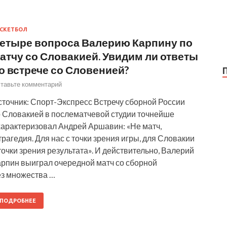
СКЕТБОЛ
етыре вопроса Валерию Карпину по
атчу со Словакией. Увидим ли ответы
о встрече со Словенией?
тавьте комментарий
сточник: Спорт-Экспресс Встречу сборной России
о Словакией в послематчевой студии точнейше
характеризовал Андрей Аршавин: «Не матч,
трагедия. Для нас с точки зрения игры, для Словакии
точки зрения результата». И действительно, Валерий
арпин выиграл очередной матч со сборной
ез множества …
ПОДРОБНЕЕ