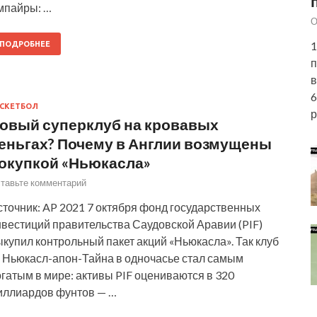
мпайры: …
О
1
ПОДРОБНЕЕ
п
в
6
СКЕТБОЛ
р
овый суперклуб на кровавых
еньгах? Почему в Англии возмущены
окупкой «Ньюкасла»
тавьте комментарий
точник: AP 2021 7 октября фонд государственных
нвестиций правительства Саудовской Аравии (PIF)
купил контрольный пакет акций «Ньюкасла». Так клуб
з Ньюкасл-апон-Тайна в одночасье стал самым
гатым в мире: активы PIF оцениваются в 320
иллиардов фунтов — …