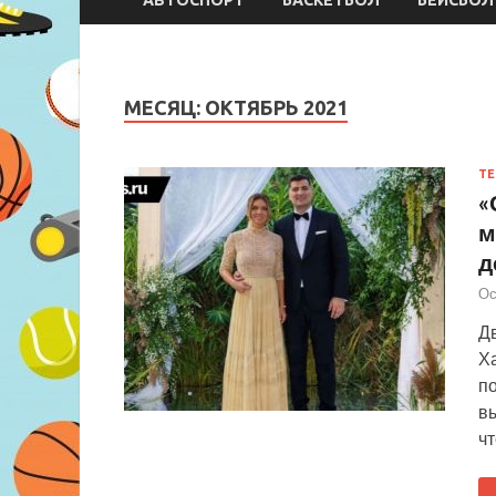
МЕСЯЦ:
ОКТЯБРЬ 2021
ТЕ
«
м
д
Ос
Д
Ха
по
в
чт