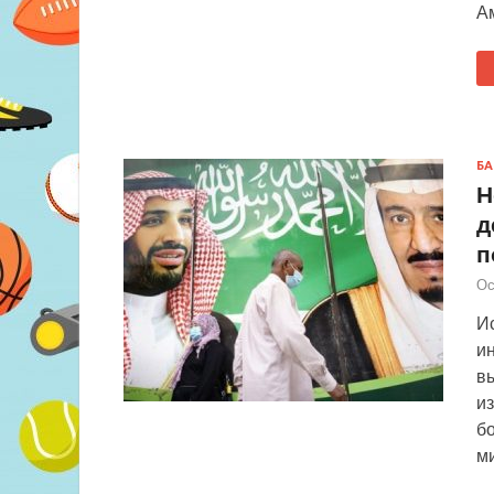
А
БА
Н
д
п
Ос
Ис
и
вы
и
бо
м