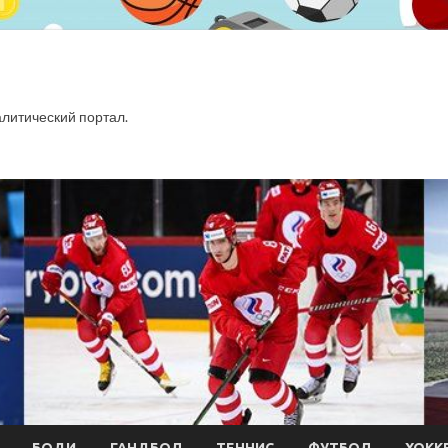
итический портал.
БОДИ
ГАНДБОЛ
ТЕННИС
ФУТБОЛ
ХОКК