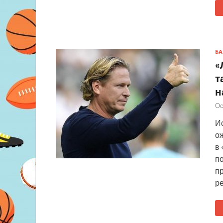
БА
«
т
н
Ос
Ис
ож
в 
п
п
ре