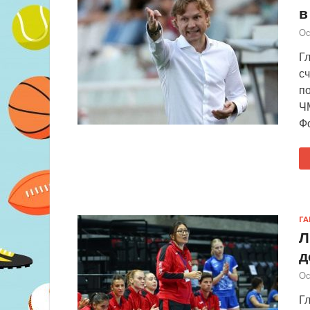
в
Ос
Г
сч
п
Ч
Фо
Г
Л
д
Ос
Г