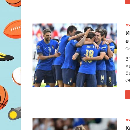
Ф
И
е
Ос
В 
ме
Б
сч
Ф
К