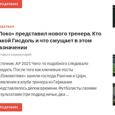
ПОДРОБНЕЕ
СКЕТБОЛ
Локо» представил нового тренера. Кто
акой Гисдоль и что смущает в этом
азначении
тавьте комментарий
точник: AP 2021 Чего-то подобного следовало
идать. После того как ключевые посты
«Локомотиве» заняли господа Рангник и Цорн,
оявление в клубе тренера из Германии
редставлялось делом времени. Футболисты своими
зультатами (три подряд ничьи, два …
ПОДРОБНЕЕ