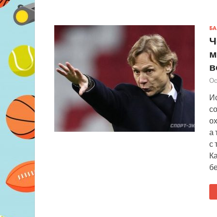
БА
Ч
м
в
Ос
И
с
о
а 
с 
К
б