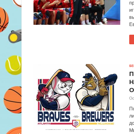
п
иг
вы
Е
БЕ
П
Н
О
Ос
П
ли
до
Ми