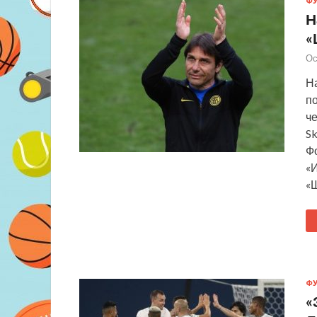
Ф
Н
«
Ос
Н
п
ч
Sk
Фо
«И
«
Ф
«