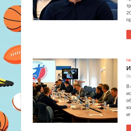
т
20
п
Г
И
Ос
В 
и
о
к
и