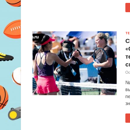
ТЕ
С
«
т
с
Ос
№
вы
пе
зн