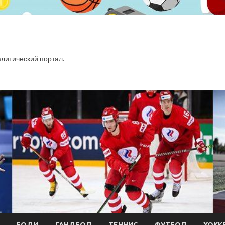
итический портал.
БОДИ
ГАНДБОЛ
ТЕННИС
ФУТБОЛ
ХОКК