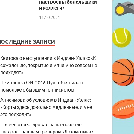
настроены болельщики
и коллеги»
11.10.2021
ПОСЛЕДНИЕ ЗАПИСИ
Квитова о выступлении в Индиан-Уэллс: «К
сожалению, покрытие и мячи мне совсем не
подходят»
Чемпионка ОИ-2016 Пуиг объявила о
помолвке с бывшим теннисистом
Анисимова об условиях в Индиан-Уэллс:
«Корты здесь довольно медленные, и мне
это подходит»
Евсеев отреагировал на назначение
Гисдоля главным тренером «Локомотива»