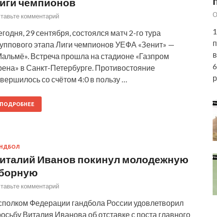
иги чемпионов
О
тавьте комментарий
1
годня, 29 сентября, состоялся матч 2-го тура
п
руппового этапа Лиги чемпионов УЕФА «Зенит» —
в
Мальмё». Встреча прошла на стадионе «Газпром
6
рена» в Санкт-Петербурге. Противостояние
р
вершилось со счётом 4:0 в пользу …
ПОДРОБНЕЕ
АНДБОЛ
италий Иванов покинул молодежную
борную
тавьте комментарий
сполком Федерации гандбола России удовлетворил
осьбу Виталия Иванова об отставке с поста главного