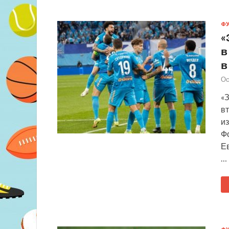
Ф
«
в
в
Ос
«З
вт
из
Ф
Ев
…