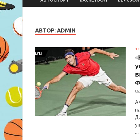
АВТОР:
ADMIN
ТЕ
«
у
в
Ф
Ос
А
на
Ди
уп
…