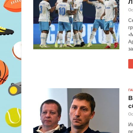
Л
Ос
Се
г
«
А
за
Г
В
с
Ос
И
пр