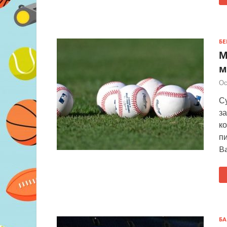
БЕ
М
м
Ос
Су
з
к
п
Ba
БА