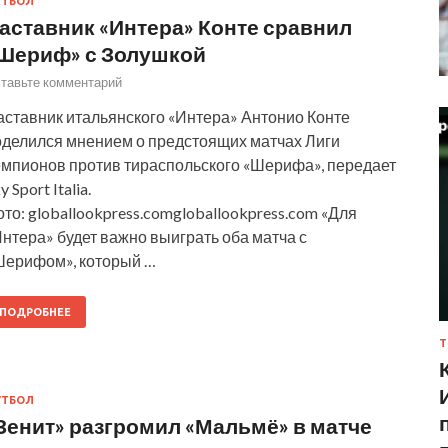
УТБОЛ
аставник «Интера» Конте сравнил
Шериф» с Золушкой
тавьте комментарий
аставник итальянского «Интера» Антонио Конте
оделился мнением о предстоящих матчах Лиги
емпионов против тираспольского «Шерифа», передает
y Sport Italia.
то: globallookpress.comgloballookpress.com «Для
нтера» будет важно выиграть оба матча с
Шерифом», который …
ПОДРОБНЕЕ
Т
УТБОЛ
Зенит» разгромил «Мальмё» в матче