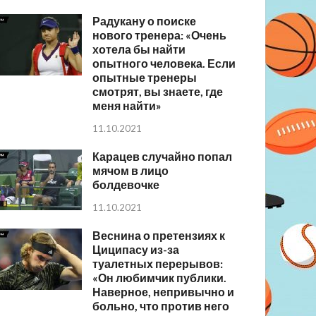
Радукану о поиске
нового тренера: «Очень
хотела бы найти
опытного человека. Если
опытные тренеры
смотрят, вы знаете, где
меня найти»
11.10.2021
Карацев случайно попал
мячом в лицо
болдевочке
11.10.2021
Веснина о претензиях к
Циципасу из-за
туалетных перерывов:
«Он любимчик публики.
Наверное, непривычно и
больно, что против него