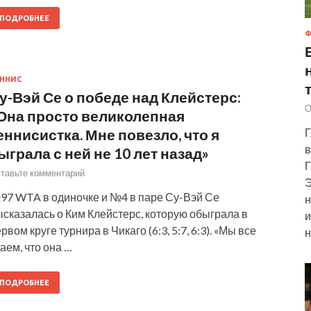
ПОДРОБНЕЕ
Ф
ННИС
у-Вэй Се о победе над Клейстерс:
О
Она просто великолепная
Г
еннисистка. Мне повезло, что я
в
ыграла с ней не 10 лет назад»
Г
тавьте комментарий
Э
97 WTA в одиночке и №4 в паре Су-Вэй Се
н
сказалась о Ким Клейстерс, которую обыграла в
и
рвом круге турнира в Чикаго (6:3, 5:7, 6:3). «Мы все
н
аем, что она …
ПОДРОБНЕЕ