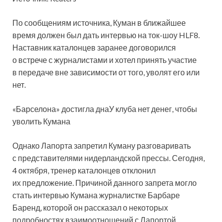
По сообщениям источника, Куман в ближайшее
время должен был дать интервью на ток-шоу HLF8.
Наставник каталонцев заранее договорился
о встрече с журналистами и хотел принять участие
в передаче вне зависимости от того, уволят его или
нет.
«Барселона» достигла днаУ клуба нет денег, чтобы
уволить Кумана
Однако Лапорта запретил Куману разговаривать
с представителями нидерландской прессы. Сегодня,
4 октября, тренер каталонцев отклонил
их предложение. Причиной данного запрета могло
стать интервью Кумана журналистке Барбаре
Баренд, которой он рассказал о некоторых
подробностях взаимоотношений с Лапортой.