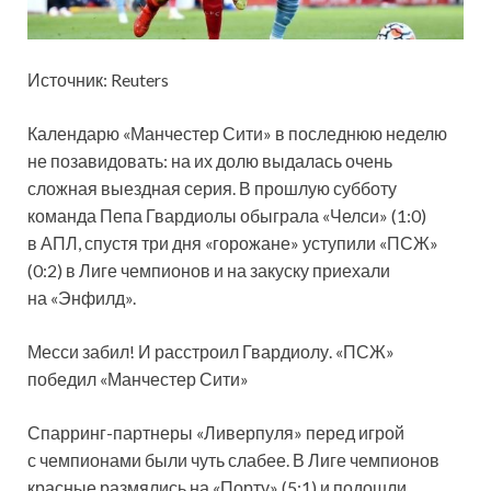
Источник: Reuters
Календарю «Манчестер Сити» в последнюю неделю
не позавидовать: на их долю выдалась очень
сложная выездная серия. В прошлую субботу
команда Пепа Гвардиолы обыграла «Челси» (1:0)
в АПЛ, спустя три дня «горожане» уступили «ПСЖ»
(0:2) в Лиге чемпионов и на закуску приехали
на «Энфилд».
Месси забил! И расстроил Гвардиолу. «ПСЖ»
победил «Манчестер Сити»
Спарринг-партнеры «Ливерпуля» перед игрой
с чемпионами были чуть слабее. В Лиге чемпионов
красные размялись на «Порту» (5:1) и подошли