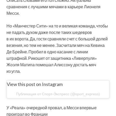
Описать словами его гол сложно. Актуальны
сравнения с лучшими мячами в карьере Лионеля
Месси.
Но «Манчестер Сити» на то и великая команда, чтобы
не падать духом даже после таких шедевров
в их ворота. Да, гости сравняли счет с большой долей
везения, но тем не менее. Засчитали мяч на Кевина
Де Брейне. Пробил в одно касание с линии
штрафной. Рикошет от защитника «Ливерпуля»
Жоэля Матипа помешал Алиссону достать мяч
из угла.
View this post on Instagram
Публикация от Спорт-Экспресс (@sport_express)
У «Реала» очередной провал, а Месси впервые
проиграл во Франции