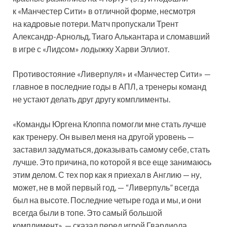
к «Манчестер Сити» в отличной форме, несмотря
на кадровые потери. Матч пропускали Трент
Александр-Арнольд, Тиаго Алькантара и сломавший
в игре с «Лидсом» лодыжку Харви Эллиот.
Противостояние «Ливерпуля» и «Манчестер Сити» —
главное в последние годы в АПЛ, а тренеры команд
не устают делать друг другу комплименты.
«Команды Юргена Клоппа помогли мне стать лучше
как тренеру. Он вывел меня на другой уровень —
заставил задуматься, доказывать самому себе, стать
лучше. Это причина, по которой я все еще занимаюсь
этим делом. С тех пор как я приехал в Англию — ну,
может, не в мой первый год, — “Ливерпуль” всегда
был на высоте. Последние четыре года и мы, и они
всегда были в топе. Это самый большой
комплимент», — сказал перед игрой Гвардиола.