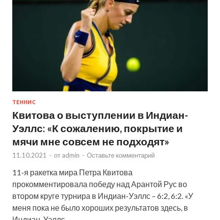
ТЕННИС
Квитова о выступлении в Индиан-
Уэллс: «К сожалению, покрытие и
мячи мне совсем не подходят»
11.10.2021
-
от
admin
-
Оставьте комментарий
11-я ракетка мира Петра Квитова
прокомментировала победу над Арантой Рус во
втором круге турнира в Индиан-Уэллс – 6:2, 6:2. «У
меня пока не было хороших результатов здесь, в
Индиан-Уэллс – …