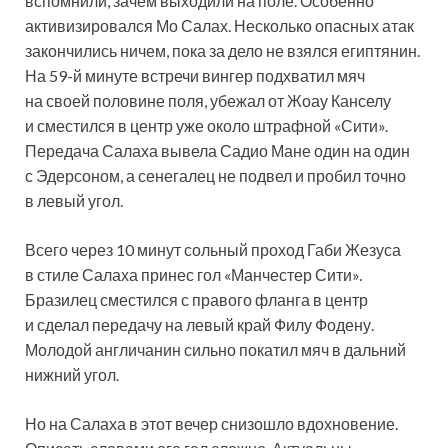
вспомнили, зачем выходили на поле. Особенно
активизировался Мо Салах. Несколько опасных атак
закончились ничем, пока за дело не взялся египтянин.
На 59-й минуте встречи вингер подхватил мяч
на своей половине поля, убежал от Жоау Канселу
и сместился в центр уже около штрафной «Сити».
Передача Салаха вывела Садио Мане один на один
с Эдерсоном, а сенегалец не подвел и пробил точно
в левый угол.
Всего через 10 минут сольный проход Габи Жезуса
в стиле Салаха принес гол «Манчестер Сити».
Бразилец сместился с правого фланга в центр
и сделал передачу на левый край Филу Фодену.
Молодой англичанин сильно покатил мяч в дальний
нижний угол.
Но на Салаха в этот вечер снизошло вдохновение.