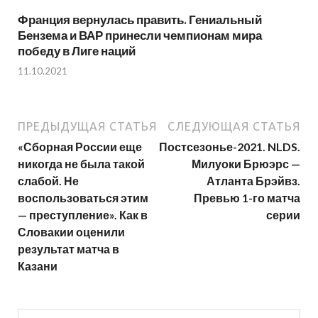
Франция вернулась править. Гениальный
Бензема и ВАР принесли чемпионам мира
победу в Лиге наций
11.10.2021
ПРЕДЫДУЩАЯ СТАТЬЯ
СЛЕДУЮЩАЯ СТАТЬЯ
«Сборная России еще
Постсезонье-2021. NLDS.
никогда не была такой
Милуоки Брюэрс —
слабой. Не
Атланта Брэйвз.
воспользоваться этим
Превью 1-го матча
— преступление». Как в
серии
Словакии оценили
результат матча в
Казани