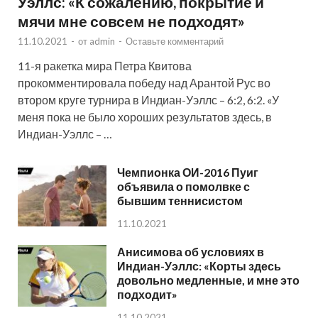
Уэллс: «К сожалению, покрытие и
мячи мне совсем не подходят»
11.10.2021
-
от
admin
-
Оставьте комментарий
11-я ракетка мира Петра Квитова
прокомментировала победу над Арантой Рус во
втором круге турнира в Индиан-Уэллс – 6:2, 6:2. «У
меня пока не было хороших результатов здесь, в
Индиан-Уэллс – …
Чемпионка ОИ-2016 Пуиг
объявила о помолвке с
бывшим теннисистом
11.10.2021
Анисимова об условиях в
Индиан-Уэллс: «Корты здесь
довольно медленные, и мне это
подходит»
11.10.2021