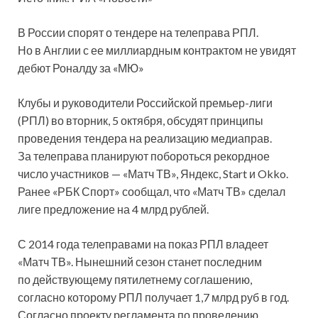
В России спорят о тендере на телеправа РПЛ.
Но в Англии с ее миллиардным контрактом не увидят
дебют Роналду за «МЮ»
Клубы и руководители Российской премьер-лиги
(РПЛ) во вторник, 5 октября, обсудят принципы
проведения тендера на реализацию медиаправ.
За телеправа планируют побороться рекордное
число участников — «Матч ТВ», Яндекс, Start и Okko.
Ранее «РБК Спорт» сообщал, что «Матч ТВ» сделал
лиге предложение на 4 млрд рублей.
С 2014 года телеправами на показ РПЛ владеет
«Матч ТВ». Нынешний сезон станет последним
по действующему пятилетнему соглашению,
согласно которому РПЛ получает 1,7 млрд руб в год.
Согласно проекту регламента по проведению