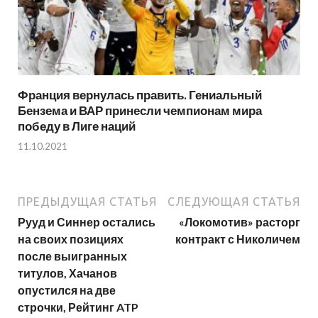
Франция вернулась править. Гениальный
Бензема и ВАР принесли чемпионам мира
победу в Лиге наций
11.10.2021
ПРЕДЫДУЩАЯ СТАТЬЯ
СЛЕДУЮЩАЯ СТАТЬЯ
Рууд и Синнер остались
«Локомотив» расторг
на своих позициях
контракт с Николичем
после выигранных
титулов, Хачанов
опустился на две
строчки, Рейтинг ATP