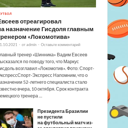
УТБОЛ
Евсеев отреагировал
на назначение Гисдоля главным
тренером «Локомотива»
1.10.2021
-
от
admin
-
Оставьте комментарий
лавный тренер «Шинника» Вадим Евсеев
ысказался по поводу того, что Маркус
исдоль возглавил «Локомотив». Фото: Спорт-
кспрессСпорт-Экспресс Напомним, что о
азначении 52-летнего специалиста стало
звестно вчера, 10 октября. Срок контракта
емецкого тренера …
Президента Бразилии
не пустили
на футбольный матч из-