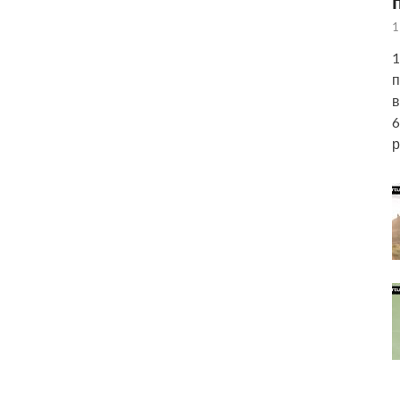
1
1
п
в
6
р