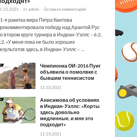
подходят»
1.10.2021
-
от
admin
-
Оставьте комментарий
1-я ракетка мира Петра Квитова
рокомментировала победу над Арантой Рус
о втором круге турнира в Индиан-Уэллс – 6:2,
:2. «У меня пока не было хороших
езультатов здесь, в Индиан-Уэллс – …
Чемпионка ОИ-2016 Пуиг
объявила о помолвке с
бывшим теннисистом
11.10.2021
Анисимова об условиях
в Индиан-Уэллс: «Корты
здесь довольно
медленные, и мне это
подходит»
11.10.2021