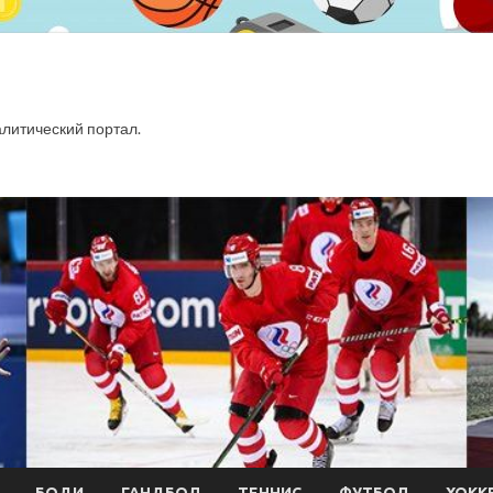
итический портал.
БОДИ
ГАНДБОЛ
ТЕННИС
ФУТБОЛ
ХОКК