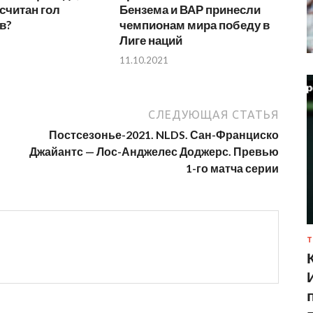
считан гол
Бензема и ВАР принесли
в?
чемпионам мира победу в
Лиге наций
11.10.2021
СЛЕДУЮЩАЯ СТАТЬЯ
Постсезонье-2021. NLDS. Сан-Франциско
Джайантс — Лос-Анджелес Доджерс. Превью
1-го матча серии
Т