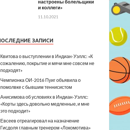
настроены болельщики
и коллеги»
11.10.2021
ПОСЛЕДНИЕ ЗАПИСИ
Квитова о выступлении в Индиан-Уэллс: «К
сожалению, покрытие и мячи мне совсем не
подходят»
Чемпионка ОИ-2016 Пуиг объявила о
помолвке с бывшим теннисистом
Анисимова об условиях в Индиан-Уэллс:
«Корты здесь довольно медленные, и мне
это подходит»
Евсеев отреагировал на назначение
Гисдоля главным тренером «Локомотива»