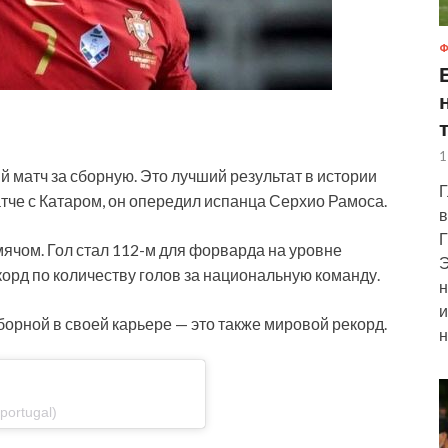
Ф
1
й матч за сборную. Это лучший результат в истории
Г
атче с Катаром, он опередил испанца Серхио Рамоса.
в
Г
ячом. Гол стал 112-м для форварда на уровне
Э
корд по количеству голов за национальную команду.
н
и
борной в своей карьере — это также мировой рекорд.
н
portugal)