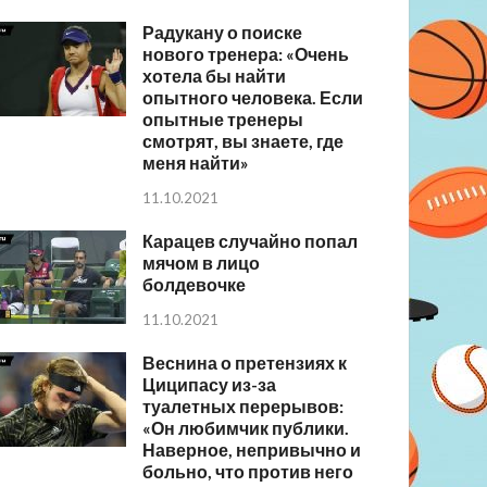
Радукану о поиске
нового тренера: «Очень
хотела бы найти
опытного человека. Если
опытные тренеры
смотрят, вы знаете, где
меня найти»
11.10.2021
Карацев случайно попал
мячом в лицо
болдевочке
11.10.2021
Веснина о претензиях к
Циципасу из-за
туалетных перерывов:
«Он любимчик публики.
Наверное, непривычно и
больно, что против него