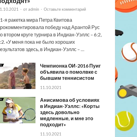
подходят»
1.10.2021
-
от
admin
-
Оставьте комментарий
1-я ракетка мира Петра Квитова
рокомментировала победу над Арантой Рус
о втором круге турнира в Индиан-Уэллс – 6:2,
:2. «У меня пока не было хороших
езультатов здесь, в Индиан-Уэллс – …
Чемпионка ОИ-2016 Пуиг
объявила о помолвке с
бывшим теннисистом
11.10.2021
Анисимова об условиях
в Индиан-Уэллс: «Корты
здесь довольно
медленные, и мне это
подходит»
11.10.2021