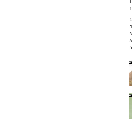
1
1
п
в
6
р