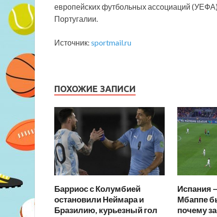
европейских футбольных ассоциаций (УЕФА).
Португалии.
Источник:
sportmail.ru
ПОХОЖИЕ ЗАПИСИ
Барриос с Колумбией
Испания 
остановили Неймара и
Мбаппе б
Бразилию, курьезный гол
почему за