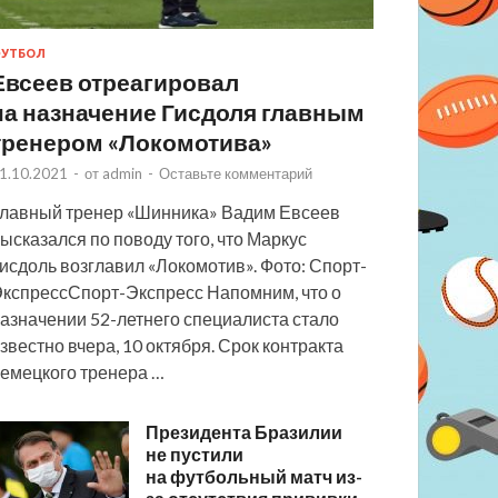
УТБОЛ
Евсеев отреагировал
на назначение Гисдоля главным
тренером «Локомотива»
1.10.2021
-
от
admin
-
Оставьте комментарий
лавный тренер «Шинника» Вадим Евсеев
ысказался по поводу того, что Маркус
исдоль возглавил «Локомотив». Фото: Спорт-
кспрессСпорт-Экспресс Напомним, что о
азначении 52-летнего специалиста стало
звестно вчера, 10 октября. Срок контракта
емецкого тренера …
Президента Бразилии
не пустили
на футбольный матч из-