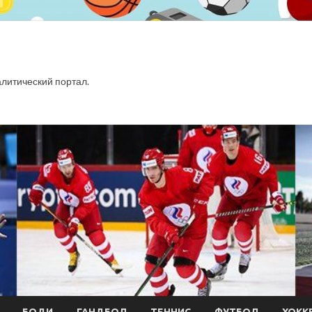
итический портал.
БОДИ
ГАНДБОЛ
ТЕННИС
ФУТБОЛ
ХОКК