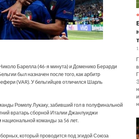
Ф
1
Г
Николо Барелла (46-я минута) и Доменико Берарди
в
Г
Бельгии был назначен после того, как арбитр
Э
ефери (VAR). У бельгийцев отличился Шарль
н
и
н
манды Ромелу Лукаку, забивший гол в полуфинальной
летний вратарь сборной Италии Джанлуиджи
национальной команды за 56 лет.
борных, который проводится под эгидой Союза