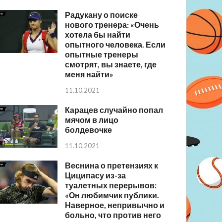
Радукану о поиске
нового тренера: «Очень
хотела бы найти
опытного человека. Если
опытные тренеры
смотрят, вы знаете, где
меня найти»
11.10.2021
Карацев случайно попал
мячом в лицо
болдевочке
11.10.2021
Веснина о претензиях к
Циципасу из-за
туалетных перерывов:
«Он любимчик публики.
Наверное, непривычно и
больно, что против него