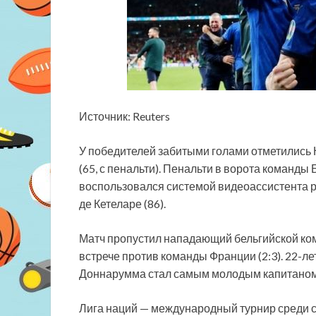
Источник: Reuters
У победителей забитыми голами отметились 
(65, с пенальти). Пенальти в ворота команды 
воспользовался системой видеоассистента р
де Кетеларе (86).
Матч пропустил нападающий бельгийской ко
встрече против команды Франции (2:3). 22-
Доннарумма стал самым молодым капитаном 
Лига наций — международный турнир среди с