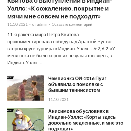
Квитова о выступлении в Индиан-
Уэллс: «К сожалению, покрытие и
мячи мне совсем не подходят»
11.10.2021
-
от
admin
-
Оставьте комментарий
11-я ракетка мира Петра Квитова
прокомментировала победу над Арантой Рус во
втором круге турнира в Индиан-Уэллс – 6:2, 6:2. «У
меня пока не было хороших результатов здесь, в
Индиан-Уэллс – …
Чемпионка ОИ-2016 Пуиг
объявила о помолвке с
бывшим теннисистом
11.10.2021
Анисимова об условиях в
Индиан-Уэллс: «Корты здесь
довольно медленные, и мне это
подходит»