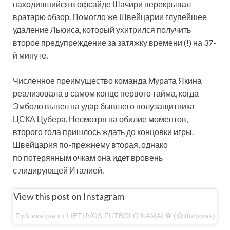
находившийся в офсайде Шачири перекрывал
вратарю обзор. Помогло же Швейцарии глупейшее
удаление Льюиса, который ухитрился получить
второе предупреждение за затяжку времени (!) на 37-
й минуте.
Численное преимущество команда Мурата Якина
реализовала в самом конце первого тайма, когда
Эмболо вывел на удар бывшего полузащитника
ЦСКА Цубера. Несмотря на обилие моментов,
второго гола пришлось ждать до концовки игры.
Швейцария по-прежнему вторая, однако
по потерянным очкам она идет вровень
с лидирующей Италией.
View this post on Instagram
Публикация от LIETUVOS FUTBOLO NAMAI ⚽️ (@ltfutbolas)