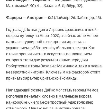
Мактоминай, 90+4 — Захави, 5. Даббур, 32).
Фареры — Австрия — 0:2
(Лаймер, 26. Забитцер, 48).
Год назад Шотландия и Израиль сражались в плей-
офф за путевку на Евро-2020, а сейчас их не менее
важная с турнирной точки зрения игра стала
украшением субботнего футбольного вечера. Как
с точки зрения чистого искусства, воплощением
которого стали две результативных передачи
Робертсона и голы Захави с Макгинном, так и в плане
невероятной интриги. Ключевым же фактором стоит
признать характер британской команды.
Нападающий хозяев Дайкс мог стать героем мемов,
исполнив пенальти, словно в маленькие ворота
на «коробке», и его бесхитростный удар голкипер
отбил ногой. Однако неудача мотивировала