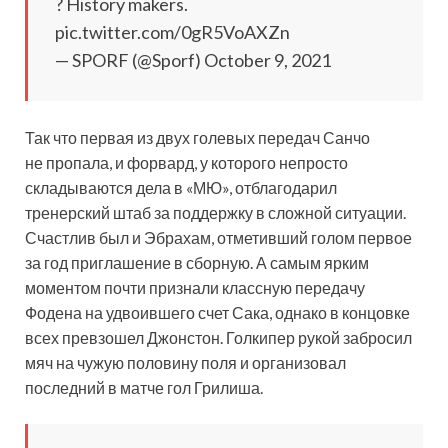
? History makers.
pic.twitter.com/0gR5VoAXZn
— SPORF (@Sporf) October 9, 2021
Так что первая из двух голевых передач Санчо
не пропала, и форвард, у которого непросто
складываются дела в «МЮ», отблагодарил
тренерский штаб за поддержку в сложной ситуации.
Счастлив был и Эбрахам, отметивший голом первое
за год приглашение в сборную. А самым ярким
моментом почти признали классную передачу
Фодена на удвоившего счет Сака, однако в концовке
всех превзошел Джонстон. Голкипер рукой забросил
мяч на чужую половину поля и организовал
последний в матче гол Грилиша.