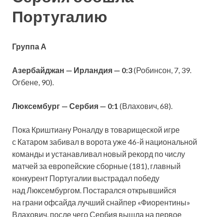
Португалию
Группа А
Азербайджан — Ирландия — 0:3
(Робинсон, 7, 39.
Огбене, 90).
Люксембург — Сербия — 0:1
(Влахович, 68).
Пока Криштиану Роналду в товарищеской игре
с Катаром забивал в ворота уже 46-й национальной
команды и устанавливал новый рекорд по числу
матчей за европейские сборные (181), главный
конкурент Португалии выстрадал победу
над Люксембургом. Постарался открывшийся
на грани офсайда лучший снайпер «Фиорентины»
Влахович, после чего Сербия вышла на первое