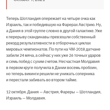
Теперь Шотландия опережает на четыре очка как
Израиль, так и победившую на Фарерах Австрию. Ну,
а Дания в этой группе словно в другой галактике. Уже
к перерыву скандинавы превзошли собственный
рекорд результативности в отборочных циклах
мировых чемпионатов. По пути на ЧМ-2018 датчане
забили 24 мяча, а сейчас у них уже 26 точных ударов
и семь побед с сухим счетом. Несчастная Молдавия
в первом круге получила в Дании восемь пробоин,
но теперь викинги решили не унижать соперника
и перестали забивать во втором тайме.
12 октября. Дания — Австрия, Фареры — Шотландия,
Израиль — Молдавия.