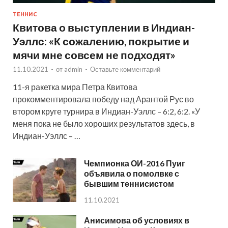
ТЕННИС
Квитова о выступлении в Индиан-
Уэллс: «К сожалению, покрытие и
мячи мне совсем не подходят»
11.10.2021
-
от
admin
-
Оставьте комментарий
11-я ракетка мира Петра Квитова
прокомментировала победу над Арантой Рус во
втором круге турнира в Индиан-Уэллс – 6:2, 6:2. «У
меня пока не было хороших результатов здесь, в
Индиан-Уэллс – …
Чемпионка ОИ-2016 Пуиг
объявила о помолвке с
бывшим теннисистом
11.10.2021
Анисимова об условиях в