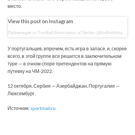
место.
View this post on Instagram
Публикация от Football Association of Serbia (@fudbalskisavezsrbije)
У португальцев, впрочем, есть игра в запасе, и, скорее
всего, в этой группе все решится в заключительном
туре — в очном споре претендентов на прямую
путевку на ЧМ-2022.
12 октября. Сербия — Азербайджан, Португалия —
Люксембург.
Источник:
sportmail.ru