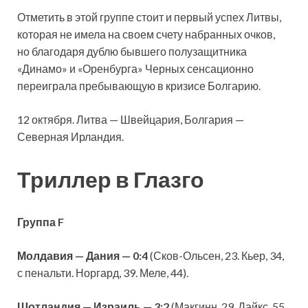
Отметить в этой группе стоит и первый успех Литвы,
которая не имела на своем счету набранных очков,
но благодаря дублю бывшего полузащитника
«Динамо» и «Оренбурга» Черных сенсационно
переиграла пребывающую в кризисе Болгарию.
12 октября. Литва — Швейцария, Болгария —
Северная Ирландия.
Триллер в Глазго
Группа F
Молдавия — Дания — 0:4
(Сков-Ольсен, 23. Кьер, 34,
с пенальти. Норгард, 39. Меле, 44).
Шотландия — Израиль — 3:2
(Макгинн, 29. Дайкс, 55.