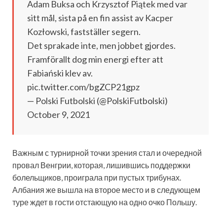
Adam Buksa och Krzysztof Piątek med var
sitt mål, sista på en fin assist av Kacper
Kozłowski, fastställer segern.
Det sprakade inte, men jobbet gjordes.
Framförallt dog min energi efter att
Fabiański klev av.
pic.twitter.com/bgZCP21gpz
— Polski Futbolski (@PolskiFutbolski)
October 9, 2021
Важным с турнирной точки зрения стал и очередной
провал Венгрии, которая, лишившись поддержки
болельщиков, проиграла при пустых трибунах.
Албания же вышла на второе место и в следующем
туре ждет в гости отстающую на одно очко Польшу.