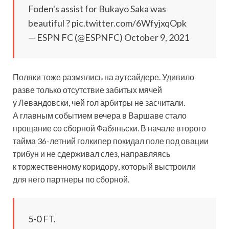
Foden's assist for Bukayo Saka was
beautiful ? pic.twitter.com/6WfyjxqOpk
— ESPN FC (@ESPNFC) October 9, 2021
Поляки тоже размялись на аутсайдере. Удивило
разве только отсутствие забитых мячей
у Левандовски, чей гол арбитры не засчитали.
А главным событием вечера в Варшаве стало
прощание со сборной Фабяньски. В начале второго
тайма 36-летний голкипер покидал поле под овации
трибун и не сдерживал слез, направляясь
к торжественному коридору, который выстроили
для него партнеры по сборной.
5-0 FT.