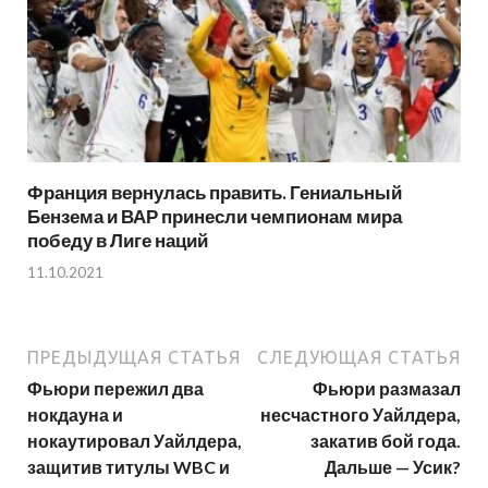
Франция вернулась править. Гениальный
Бензема и ВАР принесли чемпионам мира
победу в Лиге наций
11.10.2021
ПРЕДЫДУЩАЯ СТАТЬЯ
СЛЕДУЮЩАЯ СТАТЬЯ
Фьюри пережил два
Фьюри размазал
нокдауна и
несчастного Уайлдера,
нокаутировал Уайлдера,
закатив бой года.
защитив титулы WBC и
Дальше — Усик?