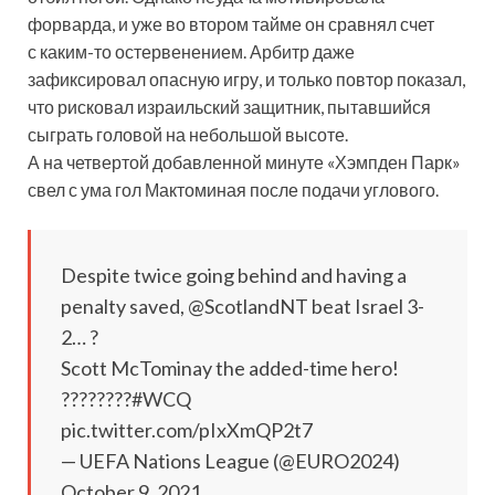
форварда, и уже во втором тайме он сравнял счет
с каким-то остервенением. Арбитр даже
зафиксировал опасную игру, и только повтор показал,
что рисковал израильский защитник, пытавшийся
сыграть головой на небольшой высоте.
А на четвертой добавленной минуте «Хэмпден Парк»
свел с ума гол Мактоминая после подачи углового.
Despite twice going behind and having a
penalty saved, @ScotlandNT beat Israel 3-
2… ?
Scott McTominay the added-time hero!
????????#WCQ
pic.twitter.com/pIxXmQP2t7
— UEFA Nations League (@EURO2024)
October 9, 2021