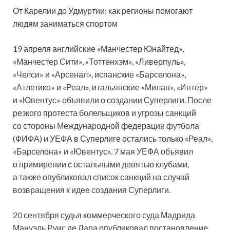
От Карелии до Удмуртии: как регионы помогают
людям заниматься спортом
19 апреля английские «Манчестер Юнайтед»,
«Манчестер Сити», «Тоттенхэм», «Ливерпуль»,
«Челси» и «Арсенал», испанские «Барселона»,
«Атлетико» и «Реал», итальянские «Милан», «Интер»
и «Ювентус» объявили о создании Суперлиги. После
резкого протеста болельщиков и угрозы санкций
со стороны Международной федерации футбола
(ФИФА) и УЕФА в Суперлиге остались только «Реал»,
«Барселона» и «Ювентус». 7 мая УЕФА объявил
о примирении с остальными девятью клубами,
а также опубликовал список санкций на случай
возвращения к идее создания Суперлиги.
20 сентября судья коммерческого суда Мадрида
Мануэль Руис де Лара опубликовал постановление,