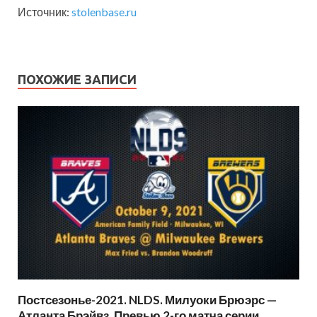
Источник:
stolenbase.ru
ПОХОЖИЕ ЗАПИСИ
Постсезонье-2021. NLDS. Милуоки Брюэрс —
Атланта Брэйвз. Превью 2-го матча серии