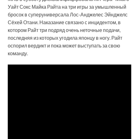
Уайт Сокс Майка Райта на три игры за умышленный
бросок в суперуниверсала Лос-Анджелес Эйнджелс
Сёхей Отани. Наказание связано с инцидентом, в
котором Райт три подряд очень неточные подачи,
последняя из которых угодила
японцу в ногу. Райт
оспорил вердикт и пока может выступать за свою
команду.