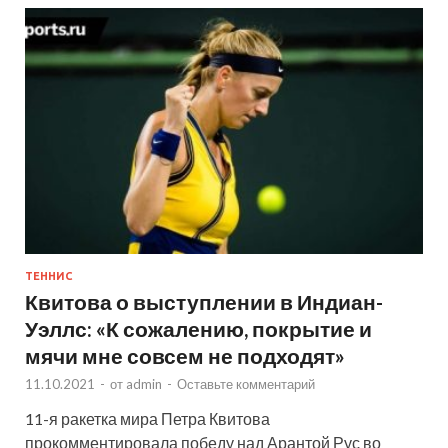
ТЕННИС
Квитова о выступлении в Индиан-
Уэллс: «К сожалению, покрытие и
мячи мне совсем не подходят»
11.10.2021
-
от
admin
-
Оставьте комментарий
11-я ракетка мира Петра Квитова
прокомментировала победу над Арантой Рус во