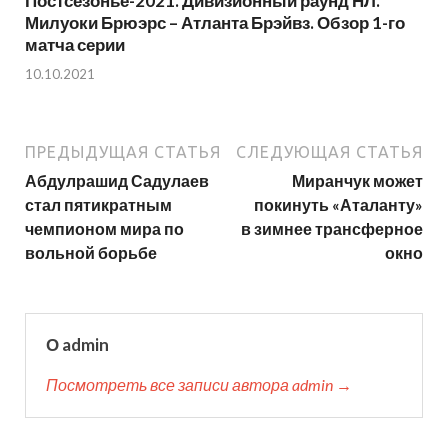
Постсезонье-2021. Дивизионный раунд НЛ.
Милуоки Брюэрс – Атланта Брэйвз. Обзор 1-го
матча серии
10.10.2021
ПРЕДЫДУЩАЯ СТАТЬЯ
СЛЕДУЮЩАЯ СТАТЬЯ
Абдулрашид Садулаев
Миранчук может
стал пятикратным
покинуть «Аталанту»
чемпионом мира по
в зимнее трансферное
вольной борьбе
окно
О admin
Посмотреть все записи автора admin →