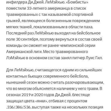
инфилдера Ди.Джей. ЛеМэйхью. «Бомбисты»
поместили 33-летнего американца в список
травмированных с так называемой спортивной
грыжей, являющееся болезненным повреждением
мягких
тканей, локализованным в области паха.
Последний раз ЛеМэйхью выходил на бейсбольное
поле 30 сентября, поэтому вернуться в состав своей
команды он сможет не ранее чемпионской серии
Американской лиги. Место травмированного
ЛэМэйхью в основном состав занял питчер Луис Гил.
Для ЛеМэйхью, считающегося одним из сильнейших
контактных бьющих современного бейсбола,
нынешний сезон можно считать разочаровывающим,
что во многом объясняется наличием у него травм. В
сезонах 2019 и 2020 годов Ди.Джей. блестяще
защищал цвета «янки», отбивая с процентом
.336/.386/.536, выступая также на нескольких позиция