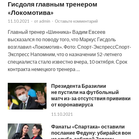
Гисдоля главным тренером
«Локомотива»
11.10.2021
-
от
admin
-
Оставьте комментарий
Главный тренер «Шинника» Вадим Евсеев
высказался по поводу того, что Маркус Гисдоль
возглавил «Локомотив». Фото: Спорт-ЭкспрессСпорт-
Экспресс Напомним, что о назначении 52-летнего
специалиста стало известно вчера, 10 октября. Срок
контракта немецкого тренера …
Президента Бразилии
не пустили на футбольный
матч из-за отсутствия прививки
от коронавируса
11.10.2021
Фанаты «Спартака» оставили
послание Федуну: убирайся вон
из клуба, забирай Зарему