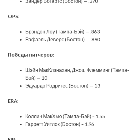
Зандер Богартс (Бостон) — .370
OPS
:
Брэндон Лоу (Тампа-Бэй) — .863
Рафаэль Деверс (Бостон) — .890
Победы питчеров
:
Шэйн МакКлэнахан, Джош Флемминг (Тампа-
Бэй) — 10
Эдуардо Родригес (Бостон) — 13
ERA
:
Коллин МакХью (Тампа-Бэй) – 1.55
Гарретт Уитлок (Бостон) – 1.96
FIP
: