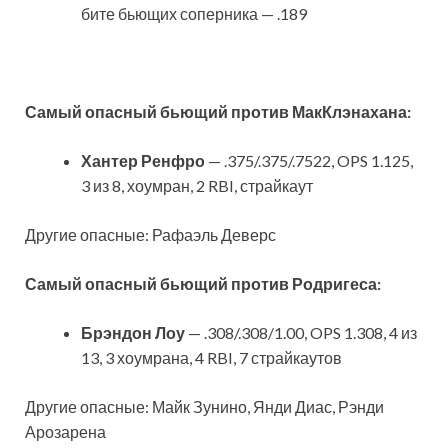
бите бьющих соперника — .189
Самый опасный бьющий против МакКлэнахана:
Хантер Ренфро
— .375/.375/.7522, OPS 1.125,
3 из 8, хоумран, 2 RBI, страйкаут
Другие опасные: Рафаэль Деверс
Самый опасный бьющий против Родригеса:
Брэндон Лоу
— .308/.308/1.00, OPS 1.308, 4 из
13, 3 хоумрана, 4 RBI, 7 страйкаутов
Другие опасные: Майк Зунино, Янди Диас, Рэнди
Арозарена