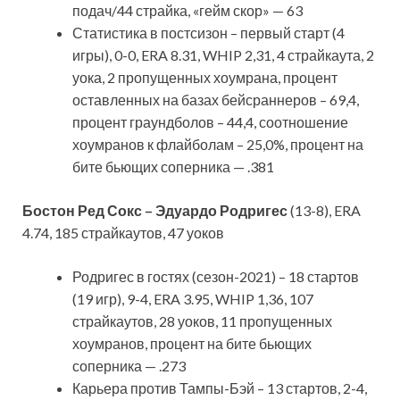
подач/44 страйка, «гейм скор» — 63
Статистика в постсизон – первый старт (4
игры), 0-0, ERA 8.31, WHIP 2,31, 4 страйкаута, 2
уока, 2 пропущенных хоумрана, процент
оставленных на базах бейсраннеров – 69,4,
процент граундболов – 44,4, соотношение
хоумранов к флайболам – 25,0%, процент на
бите бьющих соперника — .381
Бостон Ред Сокс – Эдуардо Родригес
(13-8), ERA
4.74, 185 страйкаутов, 47 уоков
Родригес в гостях (сезон-2021) – 18 стартов
(19 игр), 9-4, ERA 3.95, WHIP 1,36, 107
страйкаутов, 28 уоков, 11 пропущенных
хоумранов, процент на бите бьющих
соперника — .273
Карьера против Тампы-Бэй – 13 стартов, 2-4,