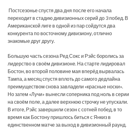
Постсезонье спустя два дня после его начала
переходит в стадию дивизионных серий до 3 побед. В
Американской лиге в одной из пар сойдутся два
конкурента по восточному дивизиону, отлично
знакомые друг другу.
Большую часть сезона Ред Сокс и Рэйс боролись за
лидерство в
своём дивизионе. На старте лидировал
Бостон, во второй половине мая вперёд вырвалась
Тампа, а месяц спустя вплоть до самого дедлайна
преимуществом снова завладели «красные носки».
Но затем «Лучи» вынесли соперника под ноль в серии
на своём поле, а далее верхнюю строчку не упускали.
В итоге, Рэйс завершили сезон с сотней побед, в то
время как Бостону пришлось биться с Янкиз в
единственном матче за выход в дивизионный раунд.