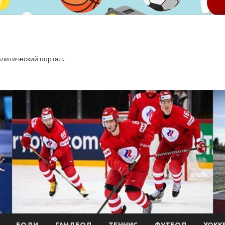
итический портал.
БОДИ
ГАНДБОЛ
ТЕННИС
ФУТБОЛ
ХОКК