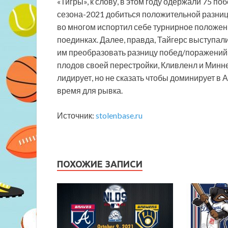
«Тигры», к слову, в этом году одержали 75 поб
сезона-2021 добиться положительной разниц
во многом испортил себе турнирное положени
поединках. Далее, правда, Тайгерс выступал
им преобразовать разницу побед/поражений -
плодов своей перестройки, Кливленл и Минне
лидирует, но не сказать чтобы доминирует в 
время для рывка.
Источник:
stolenbase.ru
ПОХОЖИЕ ЗАПИСИ