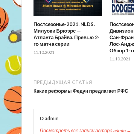
Постсезонье-2021. NLDS.
Постсезон
Милуоки Брюэрс —
Дивизион
Атланта Брэйвз. Превью 2-
Сан-Фран
го матча серии
Лос-Андж
Обзор 1-г
11.10.2021
11.10.2021
ПРЕДЫДУЩАЯ СТАТЬЯ
Какие реформы Федун предлагает РФС
О admin
Посмотреть все записи автора admin →