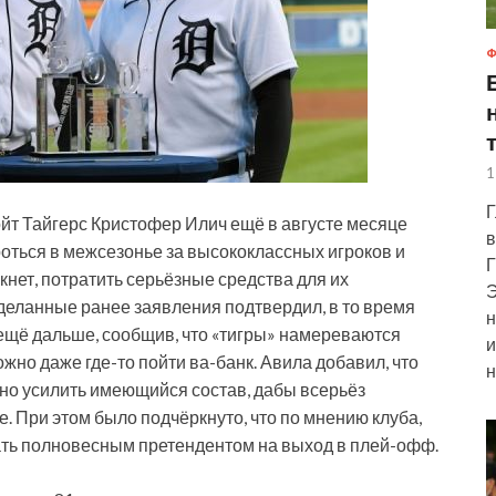
Ф
1
Г
йт Тайгерс Кристофер Илич ещё в августе месяце
в
роться в межсезонье за высококлассных игроков и
Г
кнет, потратить серьёзные средства для их
Э
деланные ранее заявления подтвердил, в то время
н
ещё дальше, сообщив, что «тигры» намереваются
и
жно даже где-то пойти ва-банк. Авила добавил, что
н
но усилить имеющийся состав, дабы всерьёз
. При этом было подчёркнуто, что по мнению клуба,
стать полновесным претендентом на выход в плей-офф.