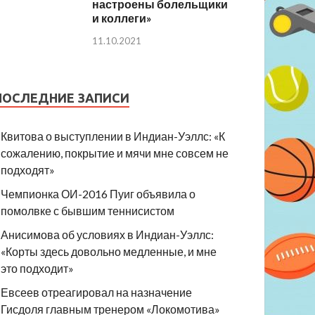
настроены болельщики
и коллеги»
11.10.2021
ПОСЛЕДНИЕ ЗАПИСИ
Квитова о выступлении в Индиан-Уэллс: «К
сожалению, покрытие и мячи мне совсем не
подходят»
Чемпионка ОИ-2016 Пуиг объявила о
помолвке с бывшим теннисистом
Анисимова об условиях в Индиан-Уэллс:
«Корты здесь довольно медленные, и мне
это подходит»
Евсеев отреагировал на назначение
Гисдоля главным тренером «Локомотива»