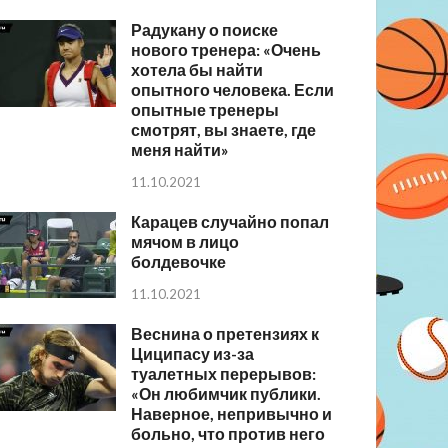
Радукану о поиске
нового тренера: «Очень
хотела бы найти
опытного человека. Если
опытные тренеры
смотрят, вы знаете, где
меня найти»
11.10.2021
Карацев случайно попал
мячом в лицо
болдевочке
11.10.2021
Веснина о претензиях к
Циципасу из-за
туалетных перерывов:
«Он любимчик публики.
Наверное, непривычно и
больно, что против него