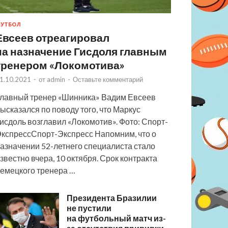
УТБОЛ
Евсеев отреагировал
на назначение Гисдоля главным
тренером «Локомотива»
1.10.2021
-
от
admin
-
Оставьте комментарий
лавный тренер «Шинника» Вадим Евсеев
ысказался по поводу того, что Маркус
исдоль возглавил «Локомотив». Фото: Спорт-
кспрессСпорт-Экспресс Напомним, что о
азначении 52-летнего специалиста стало
звестно вчера, 10 октября. Срок контракта
емецкого тренера …
Президента Бразилии
не пустили
на футбольный матч из-