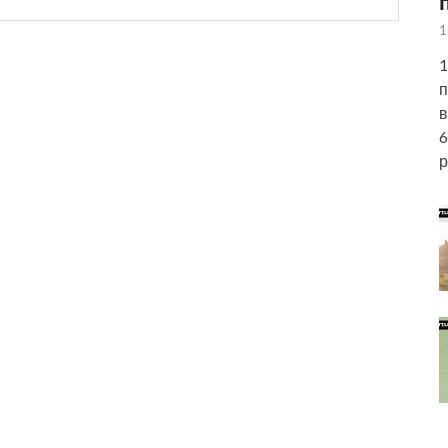
1
1
п
в
6
р