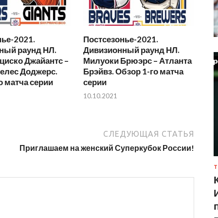
ье-2021.
Постсезонье-2021.
ный раунд НЛ.
Дивизионный раунд НЛ.
циско Джайантс –
Милуоки Брюэрс – Атланта
елес Доджерс.
Брэйвз. Обзор 1-го матча
о матча серии
серии
10.10.2021
СЛЕДУЮЩАЯ СТАТЬЯ
Приглашаем на женский Суперкубок России!
Т