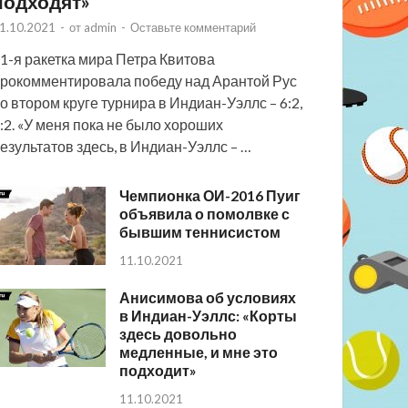
подходят»
1.10.2021
-
от
admin
-
Оставьте комментарий
1-я ракетка мира Петра Квитова
рокомментировала победу над Арантой Рус
о втором круге турнира в Индиан-Уэллс – 6:2,
:2. «У меня пока не было хороших
езультатов здесь, в Индиан-Уэллс – …
Чемпионка ОИ-2016 Пуиг
объявила о помолвке с
бывшим теннисистом
11.10.2021
Анисимова об условиях
в Индиан-Уэллс: «Корты
здесь довольно
медленные, и мне это
подходит»
11.10.2021