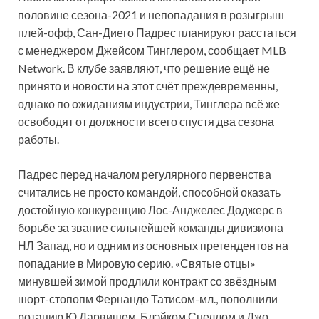
половине сезона-2021 и непопадания в розыгрыш
плей-офф, Сан-Диего Падрес планируют расстаться
с менеджером Джейсом Тинглером, сообщает MLB
Network. В клубе заявляют, что решение ещё не
принято и новости на этот счёт преждевременны,
однако по ожиданиям индустрии, Тинглера всё же
освободят от должности всего спустя два сезона
работы.
Падрес перед началом регулярного первенства
считались не просто командой, способной оказать
достойную конкуренцию Лос-Анджелес Доджерс в
борьбе за звание сильнейшей команды дивизиона
НЛ Запад, но и одним из основных претендентов на
попадание в Мировую серию. «Святые отцы»
минувшей зимой продлили контракт со звёздным
шорт-стопопм Фернандо Татисом-мл., пополнили
ротацию Ю Дарвишем, Блэйком Снеллом и Джо