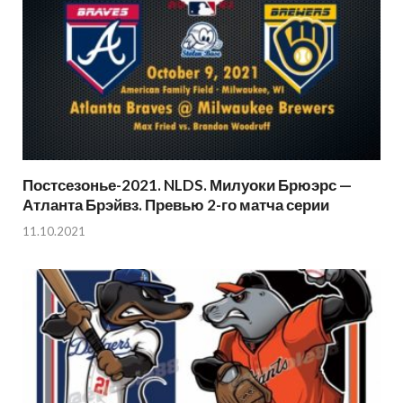
Постсезонье-2021. NLDS. Милуоки Брюэрс —
Атланта Брэйвз. Превью 2-го матча серии
11.10.2021