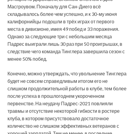
Масгроувом. Поначалу для Сан-Диего всё
складывалось более чем успешно, и к 30-му июня
калифорнийцы подошли в трёх играх от первого
места в дивизионе, имея 49 побед и 33 поражения.
Однако за следующие три с небольшим месяца
Падрес выиграли лишь 30 раз при 50 проигрышах, в
следствие чего команда Тинглера завершила сезон с
менее 50% побед.
Конечно, можно утверждать, что увольнение Тинглера
будет не совсем справедливым итогом его не
слишком продолжительной работы в клубе, тем более
после успеха в прошлогоднем укороченном
первенстве. На неудачу Падрес-2021 повлияли
травмы и отсутствие некоторой гибкости в ростере
клуба, в котором присутствовало достаточное
количество не слишком эффективных ветеранов с
хорошей зарплатой. Тем не менее, в последние