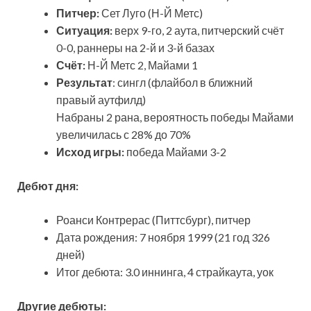
Питчер:
Сет Луго (Н-Й Метс)
Ситуация:
верх 9-го, 2 аута, питчерский счёт
0-0, раннеры на 2-й и 3-й базах
Счёт:
Н-Й Метс 2, Майами 1
Результат
: сингл (флайбол в ближний
правый аутфилд)
Набраны 2 рана, вероятность победы Майами
увеличилась с 28% до 70%
Исход игры:
победа Майами 3-2
Дебют дня:
Роанси Контрерас (Питтсбург), питчер
Дата рождения: 7 ноября 1999 (21 год 326
дней)
Итог дебюта: 3.0 иннинга, 4 страйкаута, уок
Другие дебюты: