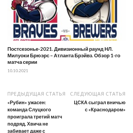
Постсезонье-2021. Дивизионный раунд НЛ.
Милуоки Брюэрс – Атланта Брэйвз. Обзор 1-го
матча серии
10.10.2021
ПРЕДЫДУЩАЯ СТАТЬЯ
СЛЕДУЮЩАЯ СТАТЬЯ
«Рубин» ужасен:
ЦСКА сыграл вничью
команда Слуцкого
с «Краснодаром»
проиграла третий матч
подряд, Хвича не
забивает даже с