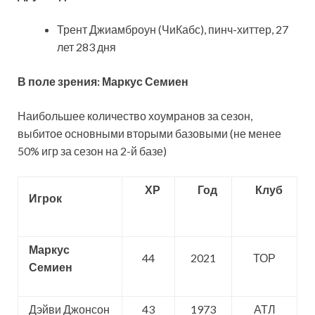
Трент Джиамброун (ЧиКабс), пинч-хиттер, 27
лет 283 дня
В поле зрения: Маркус Семиен
Наибольшее количество хоумранов за сезон,
выбитое основными вторыми базовыми (не менее
50% игр за сезон на 2-й базе)
ХР
Год
Клуб
Игрок
Маркус
44
2021
ТОР
Семиен
Дэйви Джонсон
43
1973
АТЛ