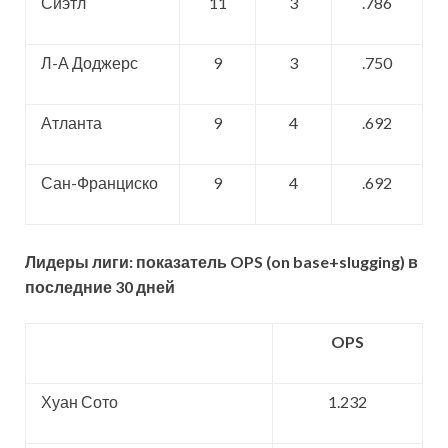
Сиэтл
11
3
.786
Л-А Доджерс
9
3
.750
Атланта
9
4
.692
Сан-Франциско
9
4
.692
Лидеры лиги: показатель
OPS (
on
base+
slugging) в
последние 30 дней
OPS
Хуан Сото
1.232