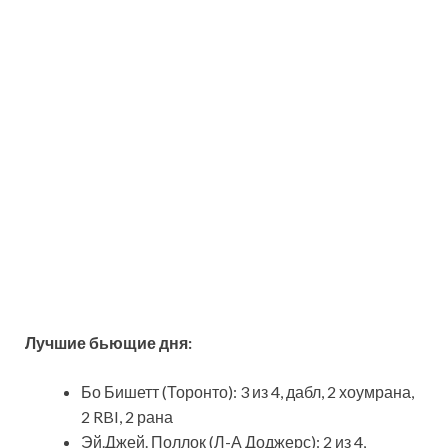
Лучшие
бьющие
дня
:
Бо Бишетт (Торонто): 3 из 4, дабл, 2 хоумрана,
2 RBI, 2 рана
Эй.Джей. Поллок (Л-А Доджерс): 2 из 4,