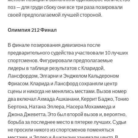
поз — для груди сбоку они все три раза позировали
своей предполагаемой лучшей стороной.
Олимпия 212 Финал
В финале позирования дивизиона после
предварительного судейства участвовали 10 лучших
спортсменов. Фигурировали предполагаемые
лидеры в таблице результатов с Кларидой,
Лансфордом, Элгарни и Энджелом Кальдероном
Фриасом. Кларида и Лансфорд сохраняли центр
сцены и никогда не менялись местами. Вызов номер
два включал Ахмада Ашканани, Керрит Баджо, Тонио
Бертона, Натана Эплера, Насера Мохаммеда и
Джона Джеветта. Это был второй вызов и, вероятно,
борьба за последнее место в пятерке лучших. Судьи
не просили никого из спортсменов поменяться
местами, и Эплер и Ашканани занимали центр. В