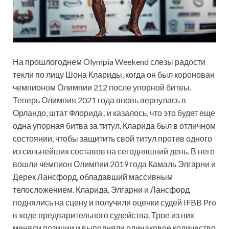
На прошлогоднем Olympia Weekend слезы радости
текли по лицу Шона Клариды, когда он был коронован
чемпионом Олимпии 212 после упорной битвы.
Теперь Олимпия 2021 года вновь вернулась в
Орландо, штат Флорида , и казалось, что это будет еще
одна упорная битва за титул. Кларида был в
отличном
состоянии, чтобы защитить свой титул против одного
из сильнейших составов на сегодняшний день. В него
вошли чемпион Олимпии 2019 года Камаль Элгарни и
Дерек Лансфорд, обладавший массивным
телосложением. Кларида, Элгарни и Лансфорд
поднялись на сцену и получили оценки судей IFBB Pro
в ходе предварительного судейства. Трое из них
меняли позиции и выполняли одинаковое количество