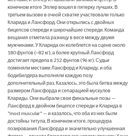
конечном итоге Эплер вошел в пятерку лучших. В
третьем вызове в очной схватке участвовали только
Кларида и Лансфорд. Они открылись с двойных
бицепсов спереди и широчайшие спереди. Команда
вещания отметила разницу в весе между двумя
мужчинами. У Кларида он колеблется на сцене около
180 фунтов (~82 кг), а более крупный Лансфорд
достигает предела в 212 фунтов (96 кг). Судьи
поменяли местами Лансфорд и Клариду, и оба
бодибилдера выполняли каждую позу
дополнительный раз. Казалось, это была битва между
размером Лансфорда и сепарацией мускулов
Клариды. Они выбрали свои финальные позы —
Лансфорд в двойном бицепсе спереди и Кларида в
"most muscular" — и казалось, что оба из них были
достойны титула. В конечном итоге, процедура
позирования Лансфорда и значительно улучшенная
форма — отчасти благодаря его новому тренеру Хани