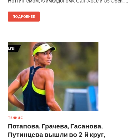
Ноттингемом, «Уимблдоном», Сан-Хосе и US Open. …
ПОДРОБНЕЕ
ТЕННИС
Потапова, Грачева, Гасанова,
Путинцева вышли во 2-й круг,