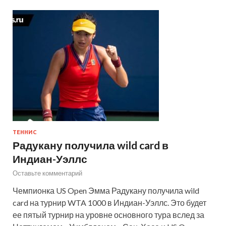
ТЕННИС
Радукану получила wild card в
Индиан-Уэллс
Оставьте комментарий
Чемпионка US Open Эмма Радукану получила wild
card на турнир WTA 1000 в Индиан-Уэллс. Это будет
ее пятый турнир на уровне основного тура вслед за