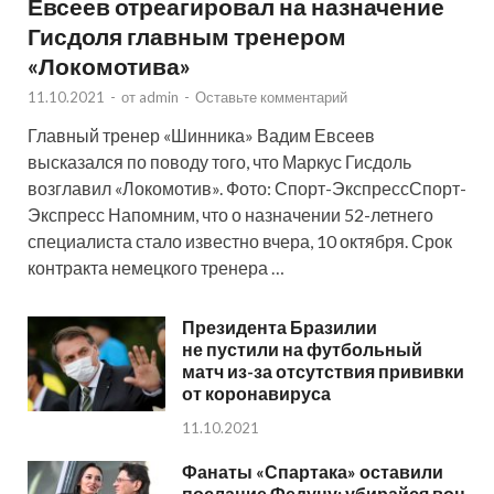
Евсеев отреагировал на назначение
Гисдоля главным тренером
«Локомотива»
11.10.2021
-
от
admin
-
Оставьте комментарий
Главный тренер «Шинника» Вадим Евсеев
высказался по поводу того, что Маркус Гисдоль
возглавил «Локомотив». Фото: Спорт-ЭкспрессСпорт-
Экспресс Напомним, что о назначении 52-летнего
специалиста стало известно вчера, 10 октября. Срок
контракта немецкого тренера …
Президента Бразилии
не пустили на футбольный
матч из-за отсутствия прививки
от коронавируса
11.10.2021
Фанаты «Спартака» оставили
послание Федуну: убирайся вон