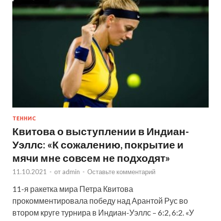
ТЕННИС
Квитова о выступлении в Индиан-
Уэллс: «К сожалению, покрытие и
мячи мне совсем не подходят»
11.10.2021
-
от
admin
-
Оставьте комментарий
11-я ракетка мира Петра Квитова
прокомментировала победу над Арантой Рус во
втором круге турнира в Индиан-Уэллс – 6:2, 6:2. «У