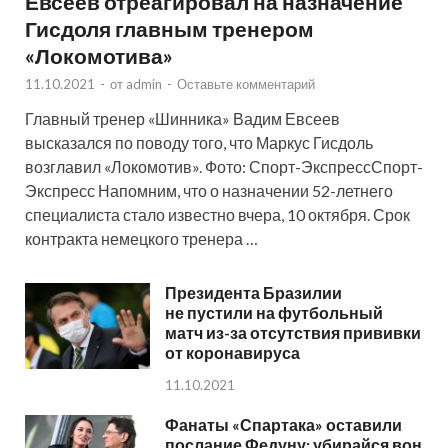
Евсеев отреагировал на назначение
Гисдоля главным тренером
«Локомотива»
11.10.2021
-
от
admin
-
Оставьте комментарий
Главный тренер «Шинника» Вадим Евсеев
высказался по поводу того, что Маркус Гисдоль
возглавил «Локомотив». Фото: Спорт-ЭкспрессСпорт-
Экспресс Напомним, что о назначении 52-летнего
специалиста стало известно вчера, 10 октября. Срок
контракта немецкого тренера …
Президента Бразилии
не пустили на футбольный
матч из-за отсутствия прививки
от коронавируса
11.10.2021
Фанаты «Спартака» оставили
послание Федуну: убирайся вон