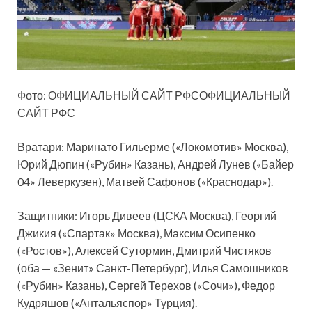
Фото: ОФИЦИАЛЬНЫЙ САЙТ РФСОФИЦИАЛЬНЫЙ
САЙТ РФС
Вратари: Маринато Гильерме («Локомотив» Москва),
Юрий Дюпин («Рубин» Казань), Андрей Лунев («Байер
04» Леверкузен), Матвей
Сафонов («Краснодар»).
Защитники: Игорь Дивеев (ЦСКА Москва), Георгий
Джикия («Спартак» Москва), Максим Осипенко
(«Ростов»), Алексей Сутормин, Дмитрий Чистяков
(оба — «Зенит» Санкт-Петербург), Илья Самошников
(«Рубин» Казань), Сергей Терехов («Сочи»), Федор
Кудряшов («Антальяспор» Турция).