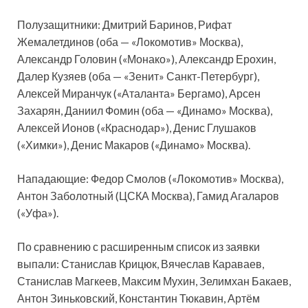
Полузащитники: Дмитрий Баринов, Рифат
Жемалетдинов (оба — «Локомотив» Москва),
Александр Головин («Монако»), Александр Ерохин,
Далер Кузяев (оба — «Зенит» Санкт-Петербург),
Алексей Миранчук («Аталанта» Бергамо), Арсен
Захарян, Даниил Фомин (оба — «Динамо» Москва),
Алексей Ионов («Краснодар»), Денис Глушаков
(«Химки»), Денис Макаров («Динамо» Москва).
Нападающие: Федор Смолов («Локомотив» Москва),
Антон Заболотный (ЦСКА Москва), Гамид Агаларов
(«Уфа»).
По сравнению с расширенным список из заявки
выпали: Станислав Крицюк, Вячеслав Караваев,
Станислав Магкеев, Максим Мухин, Зелимхан Бакаев,
Антон Зиньковский, Константин Тюкавин, Артём