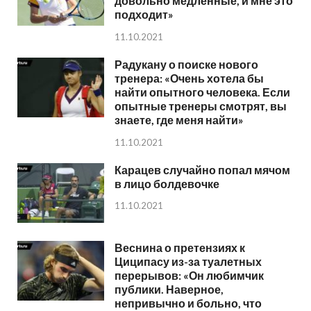
довольно медленные, и мне это
подходит»
11.10.2021
Радукану о поиске нового
тренера: «Очень хотела бы
найти опытного человека. Если
опытные тренеры смотрят, вы
знаете, где меня найти»
11.10.2021
Карацев случайно попал мячом
в лицо болдевочке
11.10.2021
Веснина о претензиях к
Циципасу из-за туалетных
перерывов: «Он любимчик
публики. Наверное,
непривычно и больно, что