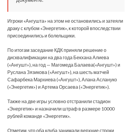
Игроки «Ангушта» на этом не остановились и затеяли
драку с клубом «Энергетик», к которой впоследствии
присоединились и болельщики.
По итогам заседание КДК приняли решение о
дисквалификации на два года Бекхана Алиева
(«Ангушт»), на год — Магомеда Балаева(«Ангушт») и
Руслана Зязикова («Ангушт»), на шесть матчей
Сафарбека Мархиева («Ангушт»), Алана Аслануко
(«Энергетик») и Артема Орсаева («Энергетик»).
Также на две игры условно отстранили стадион
«Энергетик» и назначили штраф в размере 10000
рублей команде «Энергетик».
Отметим, что оба клуба занимали верхние строки