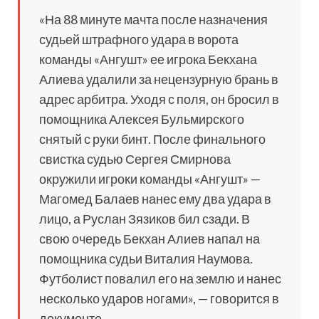
«На 88 минуте мачта после назначения
судьей штрафного удара в ворота
команды «Ангушт» ее игрока Бекхана
Алиева удалили за нецензурную брань в
адрес арбитра. Уходя с поля, он бросил в
помощника Алексея Бульмирского
снятый с руки бинт. После финального
свистка судью Сергея Смирнова
окружили игроки команды «Ангушт» —
Магомед Балаев нанес ему два удара в
лицо, а Руслан Зязиков бил сзади. В
свою очередь Бекхан Алиев напал на
помощника судьи Виталия Наумова.
Футболист повалил его на землю и нанес
несколько ударов ногами», — говорится в
документе.