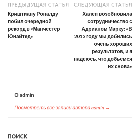
ПРЕДЫДУЩАЯ СТАТЬЯ
СЛЕДУЮЩАЯ СТАТЬЯ
Криштиану Роналду
Халеп возобновила
побил очередной
сотрудничество с
рекорд в «Манчестер
Адрианом Марку: «В
Юнайтед»
2013 году мы добились
очень хороших
результатов, и я
надеюсь, что добьемся
их снова»
О admin
Посмотреть все записи автора admin →
ПОИСК