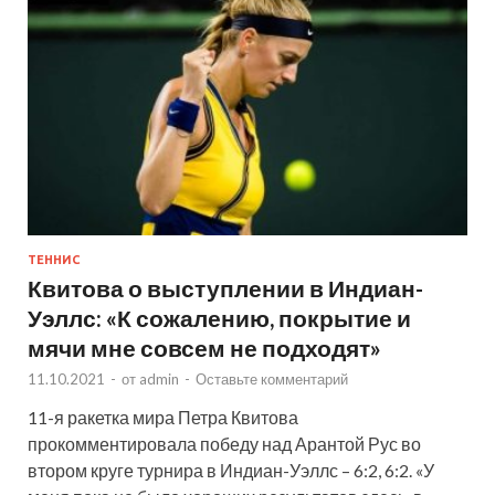
ТЕННИС
Квитова о выступлении в Индиан-
Уэллс: «К сожалению, покрытие и
мячи мне совсем не подходят»
11.10.2021
-
от
admin
-
Оставьте комментарий
11-я ракетка мира Петра Квитова
прокомментировала победу над Арантой Рус во
втором круге турнира в Индиан-Уэллс – 6:2, 6:2. «У