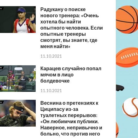
Радукану о поиске
нового тренера: «Очень
хотела бы найти
опытного человека. Если
опытные тренеры
смотрят, вы знаете, где
меня найти»
11.10.2021
Карацев случайно попал
мячом в лицо
болдевочке
11.10.2021
Веснина о претензиях к
Циципасу из-за
туалетных перерывов:
«Он любимчик публики.
Наверное, непривычно и
больно, что против него