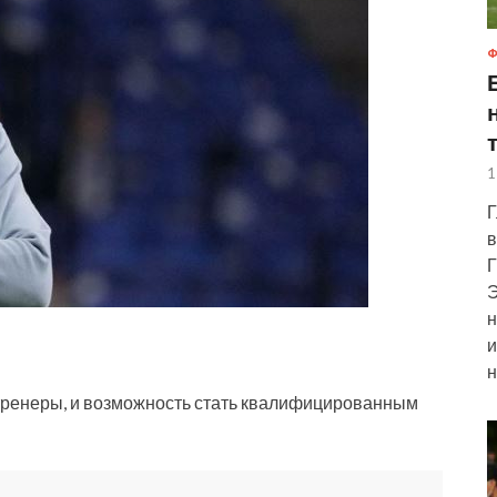
Ф
1
Г
в
Г
Э
н
и
н
е тренеры, и возможность стать квалифицированным