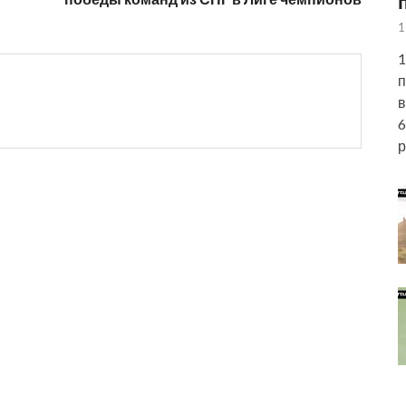
1
1
п
в
6
р