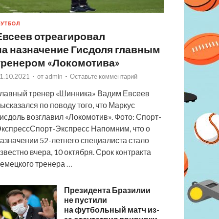
УТБОЛ
Евсеев отреагировал
на назначение Гисдоля главным
тренером «Локомотива»
1.10.2021
-
от
admin
-
Оставьте комментарий
лавный тренер «Шинника» Вадим Евсеев
ысказался по поводу того, что Маркус
исдоль возглавил «Локомотив». Фото: Спорт-
кспрессСпорт-Экспресс Напомним, что о
азначении 52-летнего специалиста стало
звестно вчера, 10 октября. Срок контракта
емецкого тренера …
Президента Бразилии
не пустили
на футбольный матч из-