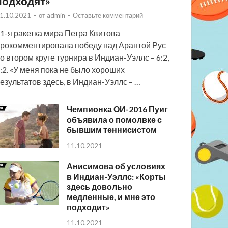
подходят»
1.10.2021
-
от
admin
-
Оставьте комментарий
1-я ракетка мира Петра Квитова
рокомментировала победу над Арантой Рус
о втором круге турнира в Индиан-Уэллс – 6:2,
:2. «У меня пока не было хороших
езультатов здесь, в Индиан-Уэллс – …
Чемпионка ОИ-2016 Пуиг
объявила о помолвке с
бывшим теннисистом
11.10.2021
Анисимова об условиях
в Индиан-Уэллс: «Корты
здесь довольно
медленные, и мне это
подходит»
11.10.2021