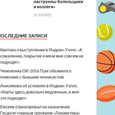
настроены болельщики
и коллеги»
11.10.2021
ПОСЛЕДНИЕ ЗАПИСИ
Квитова о выступлении в Индиан-Уэллс: «К
сожалению, покрытие и мячи мне совсем не
подходят»
Чемпионка ОИ-2016 Пуиг объявила о
помолвке с бывшим теннисистом
Анисимова об условиях в Индиан-Уэллс:
«Корты здесь довольно медленные, и мне
это подходит»
Евсеев отреагировал на назначение
Гисдоля главным тренером «Локомотива»