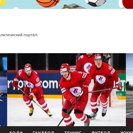
итический портал.
БОДИ
ГАНДБОЛ
ТЕННИС
ФУТБОЛ
ХОКК