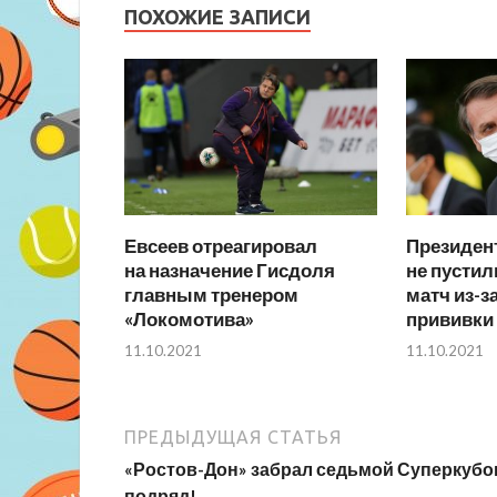
ПОХОЖИЕ ЗАПИСИ
Евсеев отреагировал
Президен
на назначение Гисдоля
не пусти
главным тренером
матч из-з
«Локомотива»
прививки 
11.10.2021
11.10.2021
ПРЕДЫДУЩАЯ СТАТЬЯ
«Ростов-Дон» забрал седьмой Суперкубо
подряд!