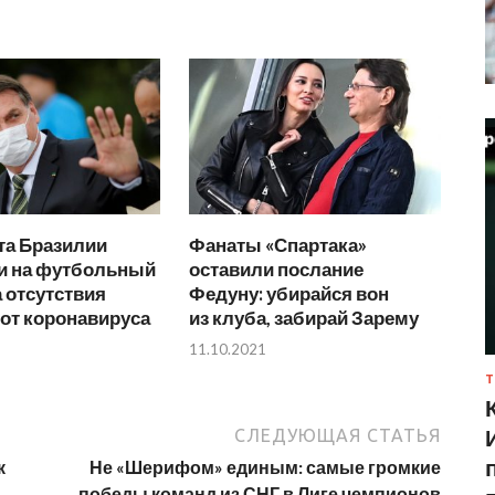
та Бразилии
Фанаты «Спартака»
ли на футбольный
оставили послание
а отсутствия
Федуну: убирайся вон
от коронавируса
из клуба, забирай Зарему
11.10.2021
Т
СЛЕДУЮЩАЯ СТАТЬЯ
к
Не «Шерифом» единым: самые громкие
победы команд из СНГ в Лиге чемпионов