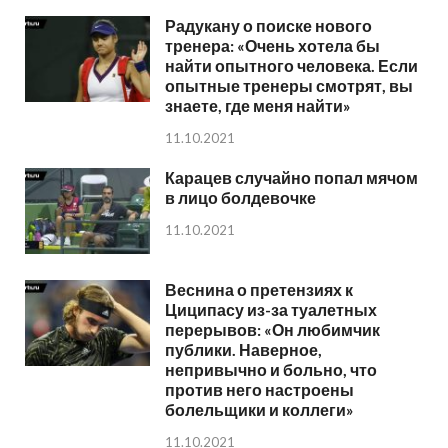
Радукану о поиске нового
тренера: «Очень хотела бы
найти опытного человека. Если
опытные тренеры смотрят, вы
знаете, где меня найти»
11.10.2021
Карацев случайно попал мячом
в лицо болдевочке
11.10.2021
Веснина о претензиях к
Циципасу из-за туалетных
перерывов: «Он любимчик
публики. Наверное,
непривычно и больно, что
против него настроены
болельщики и коллеги»
11.10.2021