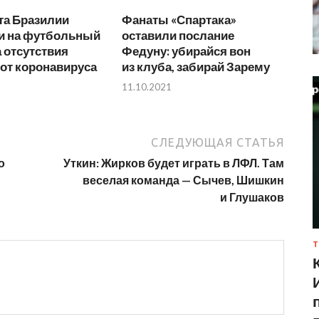
та Бразилии
Фанаты «Спартака»
ли на футбольный
оставили послание
а отсутствия
Федуну: убирайся вон
от коронавируса
из клуба, забирай Зарему
11.10.2021
СЛЕДУЮЩАЯ СТАТЬЯ
о
Уткин: Жирков будет играть в ЛФЛ. Там
веселая команда — Сычев, Шишкин
и Глушаков
Т