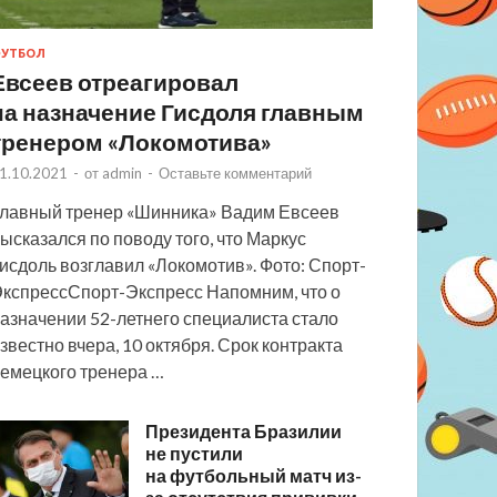
УТБОЛ
Евсеев отреагировал
на назначение Гисдоля главным
тренером «Локомотива»
1.10.2021
-
от
admin
-
Оставьте комментарий
лавный тренер «Шинника» Вадим Евсеев
ысказался по поводу того, что Маркус
исдоль возглавил «Локомотив». Фото: Спорт-
кспрессСпорт-Экспресс Напомним, что о
азначении 52-летнего специалиста стало
звестно вчера, 10 октября. Срок контракта
емецкого тренера …
Президента Бразилии
не пустили
на футбольный матч из-