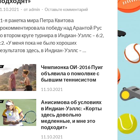
подходят»
1.10.2021
-
от
admin
-
Оставьте комментарий
1-я ракетка мира Петра Квитова
рокомментировала победу над Арантой Рус
о втором круге турнира в Индиан-Уэллс – 6:2,
:2. «У меня пока не было хороших
езультатов здесь, в Индиан-Уэллс – …
Чемпионка ОИ-2016 Пуиг
объявила о помолвке с
бывшим теннисистом
11.10.2021
Анисимова об условиях
в Индиан-Уэллс: «Корты
здесь довольно
медленные, и мне это
подходит»
11.10.2021