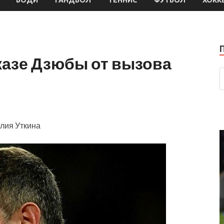
казе Дзюбы от вызова
илия Уткина