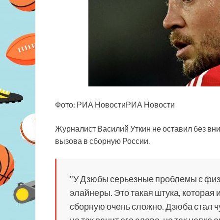
Фото: РИА НовостиРИА Новости
Журналист Василий Уткин не оставил без вн
вызова в сборную России.
"У Дзюбы серьезные проблемы с фи
элайнеры. Это такая штука, которая 
сборную очень сложно. Дзюба стал чу
не так ранит его слово, не так цепко 