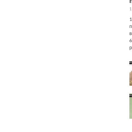
1
1
п
в
6
р