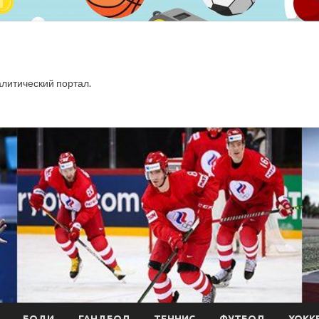
итический портал.
БОДИ
ГАНДБОЛ
ТЕННИС
ФУТБОЛ
ХОКК