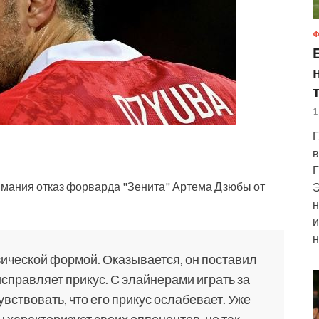
Ф
1
Г
в
Г
имания отказ форварда "Зенита" Артема Дзюбы от
Э
н
и
н
зической формой. Оказывается,
он поставил
исправляет прикус. С элайнерами играть за
вствовать, что его прикус ослабевает. Уже
он характеризует своих оппонентов, не так