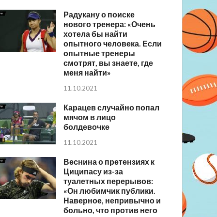
Радукану о поиске
нового тренера: «Очень
хотела бы найти
опытного человека. Если
опытные тренеры
смотрят, вы знаете, где
меня найти»
11.10.2021
Карацев случайно попал
мячом в лицо
болдевочке
11.10.2021
Веснина о претензиях к
Циципасу из-за
туалетных перерывов:
«Он любимчик публики.
Наверное, непривычно и
больно, что против него