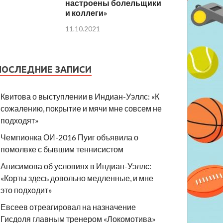
настроены болельщики
и коллеги»
11.10.2021
ПОСЛЕДНИЕ ЗАПИСИ
Квитова о выступлении в Индиан-Уэллс: «К
сожалению, покрытие и мячи мне совсем не
подходят»
Чемпионка ОИ-2016 Пуиг объявила о
помолвке с бывшим теннисистом
Анисимова об условиях в Индиан-Уэллс:
«Корты здесь довольно медленные, и мне
это подходит»
Евсеев отреагировал на назначение
Гисдоля главным тренером «Локомотива»