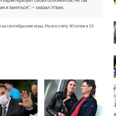
я и заняться", — сказал Уткин.
а сентябрьские игры. На его счету 30 голов в 55