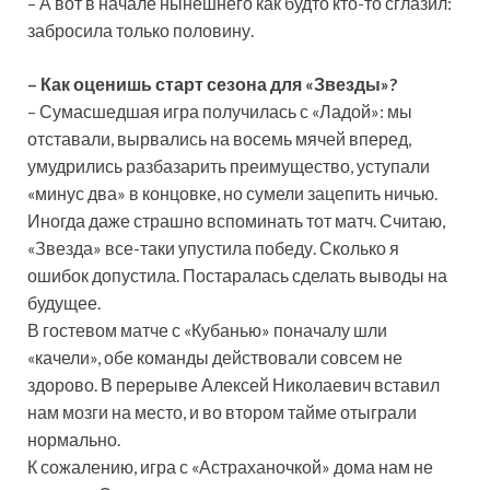
– А вот в начале нынешнего как будто кто-то сглазил:
забросила только половину.
–
Как оценишь старт сезона для «Звезды»?
– Сумасшедшая игра получилась с «Ладой»: мы
отставали, вырвались на восемь мячей вперед,
умудрились разбазарить преимущество, уступали
«минус два» в концовке, но сумели зацепить ничью.
Иногда даже страшно вспоминать тот матч. Считаю,
«Звезда» все-таки упустила победу. Сколько я
ошибок допустила. Постаралась сделать выводы на
будущее.
В гостевом матче с «Кубанью» поначалу шли
«качели», обе команды действовали совсем не
здорово. В перерыве Алексей Николаевич вставил
нам мозги на место, и во втором тайме отыграли
нормально.
К сожалению, игра с «Астраханочкой» дома нам не