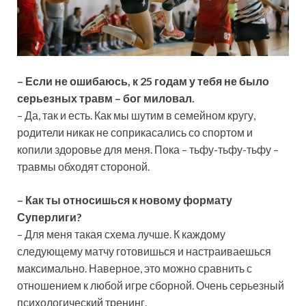
–
Если не ошибаюсь, к 25 годам у тебя не было
серьезных травм – бог миловал.
– Да, так и есть. Как мы шутим в семейном кругу,
родители никак не соприкасались со спортом и
копили здоровье для меня. Пока – тьфу-тьфу-тьфу –
травмы обходят стороной.
–
Как ты относишься к новому формату
Суперлиги?
– Для меня такая схема лучше. К каждому
следующему матчу готовишься и настраиваешься
максимально. Наверное, это можно сравнить с
отношением к любой игре сборной. Очень серьезный
психологический тренинг.