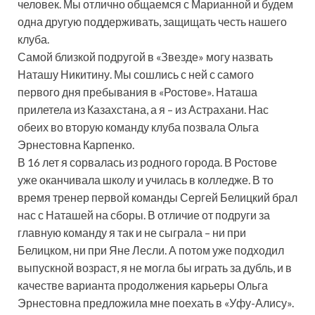
человек. Мы отлично общаемся с Марианной и будем
одна другую поддерживать, защищать честь нашего
клуба.
Самой близкой подругой в «Звезде» могу назвать
Наташу Никитину. Мы сошлись с ней с самого
первого дня пребывания в «Ростове». Наташа
прилетела из Казахстана, а я – из Астрахани. Нас
обеих во вторую команду клуба позвала Ольга
Эрнестовна Карпенко.
В 16 лет я сорвалась из родного города. В Ростове
уже оканчивала школу и училась в колледже. В то
время тренер первой команды Сергей Белицкий брал
нас с Наташей на сборы. В отличие от подруги за
главную команду я так и не сыграла – ни при
Белицком, ни при Яне Лесли. А потом уже подходил
выпускной возраст, я не могла бы играть за дубль, и в
качестве варианта продолжения карьеры Ольга
Эрнестовна предложила мне поехать в «Уфу-Алису».