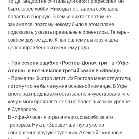
Тогда гандбол не считала для себя профессией, он
был скорее хобби. Никогда не ставила себе цель
попасть в сборную. В семье никто спортом не
занимался, поэтому некому было в этом плане
подсказать, указать правильные ориентиры. Теперь –
совсем другое дело. К нынешнему вызову я шла
целенаправленно и очень ему рада.
–
Три сезона в дубле «Ростов-Дона», три
–
в «Уфе-
Алисе», и вот начался третий сезон в «Звезде».
– Время так быстро летит. Из Ростова меня отпустили,
потому что не была нужна основной команде. В Уфе
много раз предлагали остаться, но я чувствовала, что
хочу и могу проявлять себя на более высоком уровне
в Суперлиге.
В «Уфе-Алисе» я играла много, спасибо за это
тренерам. Ну а в «Звезде» шагнула уже на
совершенно другую ступеньку. Алексей Гумянов и