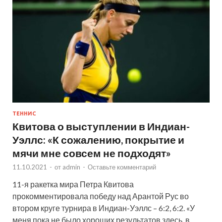
ТЕННИС
Квитова о выступлении в Индиан-
Уэллс: «К сожалению, покрытие и
мячи мне совсем не подходят»
11.10.2021
-
от
admin
-
Оставьте комментарий
11-я ракетка мира Петра Квитова
прокомментировала победу над Арантой Рус во
втором круге турнира в Индиан-Уэллс – 6:2, 6:2. «У
меня пока не было хороших результатов здесь, в