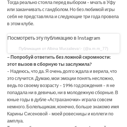
Тогда реально стояла перед выбором – мчать в Уфу
или заканчивать с гандболом. Но без любимой игры
себя не представляла и следующие три года провела
в этом клубе.
Посмотреть эту публикацию в Instagram
Публикация от Albina Murzalieva✨ (@a.m.m_77)
–
Попробуй ответить без ложной скромности:
этот вызов в сборную ты заслужила?
– Надеюсь, что да. Я очень долго ждала и верила, что
это случится. Думаю, мои эмоции понять несложно,
ведь по своему возрасту – 1996 год рождения – я не
попадала ни в девичью, ни в молодежную сборные. В
юные годы в дубле «Астраханочки» играла совсем
немного. Болельщикам, конечно, больше знакомо имя
Карины Сисеновой – моей ровесницы и коллеги по
амплуа.