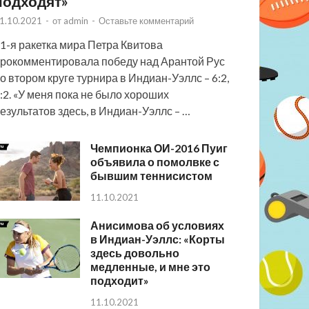
подходят»
1.10.2021
-
от
admin
-
Оставьте комментарий
1-я ракетка мира Петра Квитова
рокомментировала победу над Арантой Рус
о втором круге турнира в Индиан-Уэллс – 6:2,
:2. «У меня пока не было хороших
езультатов здесь, в Индиан-Уэллс – …
Чемпионка ОИ-2016 Пуиг
объявила о помолвке с
бывшим теннисистом
11.10.2021
Анисимова об условиях
в Индиан-Уэллс: «Корты
здесь довольно
медленные, и мне это
подходит»
11.10.2021