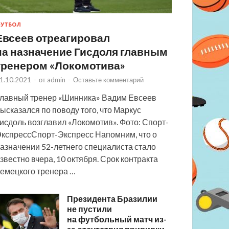
УТБОЛ
Евсеев отреагировал
на назначение Гисдоля главным
тренером «Локомотива»
1.10.2021
-
от
admin
-
Оставьте комментарий
лавный тренер «Шинника» Вадим Евсеев
ысказался по поводу того, что Маркус
исдоль возглавил «Локомотив». Фото: Спорт-
кспрессСпорт-Экспресс Напомним, что о
азначении 52-летнего специалиста стало
звестно вчера, 10 октября. Срок контракта
емецкого тренера …
Президента Бразилии
не пустили
на футбольный матч из-