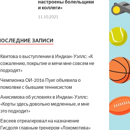
настроены болельщики
и коллеги»
11.10.2021
ПОСЛЕДНИЕ ЗАПИСИ
Квитова о выступлении в Индиан-Уэллс: «К
сожалению, покрытие и мячи мне совсем не
подходят»
Чемпионка ОИ-2016 Пуиг объявила о
помолвке с бывшим теннисистом
Анисимова об условиях в Индиан-Уэллс:
«Корты здесь довольно медленные, и мне
это подходит»
Евсеев отреагировал на назначение
Гисдоля главным тренером «Локомотива»