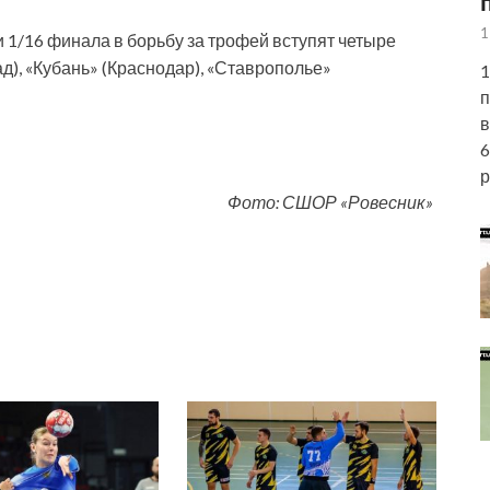
1
 1/16 финала в борьбу за трофей вступят четыре
), «Кубань» (Краснодар), «Ставрополье»
1
п
в
6
р
Фото: СШОР «Ровесник»