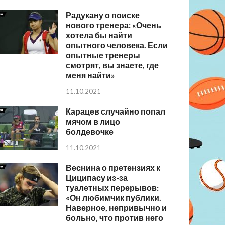
Радукану о поиске
нового тренера: «Очень
хотела бы найти
опытного человека. Если
опытные тренеры
смотрят, вы знаете, где
меня найти»
11.10.2021
Карацев случайно попал
мячом в лицо
болдевочке
11.10.2021
Веснина о претензиях к
Циципасу из-за
туалетных перерывов:
«Он любимчик публики.
Наверное, непривычно и
больно, что против него