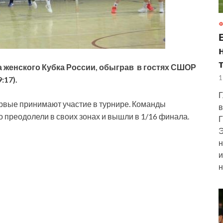
Ф
 женского Кубка России, обыграв в гостях СШОР
1
:17).
Г
рвые принимают участие в турнире. Команды
в
но
преодолели в своих зонах и вышли в 1/16 финала.
Г
Э
н
и
н