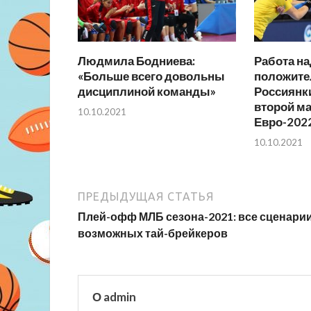
Людмила Бодниева:
Работа на
«Больше всего довольны
положите
дисциплиной команды»
Россиянк
второй ма
10.10.2021
Евро-202
10.10.2021
ПРЕДЫДУЩАЯ СТАТЬЯ
Плей-офф МЛБ сезона-2021: все сценари
возможных тай-брейкеров
О admin