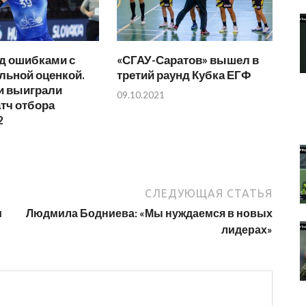
д ошибками с
«СГАУ-Саратов» вышел в
льной оценкой.
третий раунд Кубка ЕГФ
и выиграли
09.10.2021
тч отбора
2
СЛЕДУЮЩАЯ СТАТЬЯ
и
Людмила Бодниева: «Мы нуждаемся в новых
лидерах»