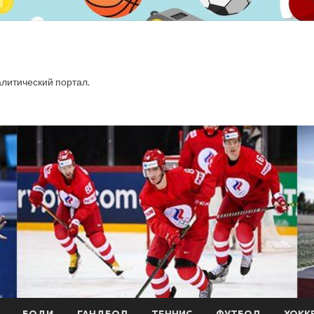
итический портал.
БОДИ
ГАНДБОЛ
ТЕННИС
ФУТБОЛ
ХОКК