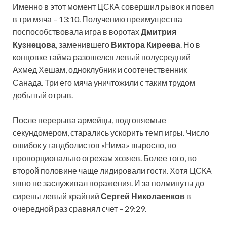
Именно в этот момент ЦСКА совершил рывок и повел
в три мяча – 13:10. Получению преимущества
поспособствовала игра в воротах
Дмитрия
Кузнецова
, заменившего
Виктора Киреева
. Но в
концовке тайма разошелся левый полусредний
Ахмед Хешам, одноклубник и соотечественник
Санада. Три его мяча уничтожили с таким трудом
добытый отрыв.
После перерыва армейцы, подгоняемые
секундомером, старались ускорить темп игры. Число
ошибок у гандболистов «Нима» выросло, но
пропорционально огрехам хозяев. Более того, во
второй половине чаще лидировали гости. Хотя ЦСКА
явно не заслуживал поражения. И за полминуты до
сирены левый крайний
Сергей Николаенков
в
очередной раз сравнял счет – 29:29.