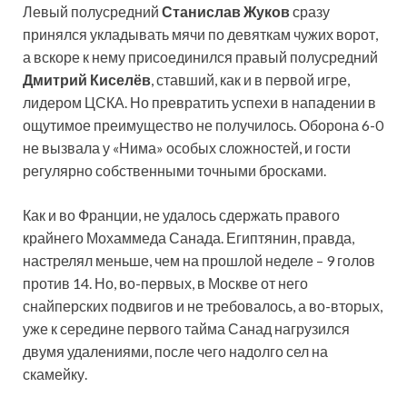
Левый полусредний
Станислав Жуков
сразу
принялся укладывать мячи по девяткам чужих ворот,
а вскоре к нему присоединился правый полусредний
Дмитрий Киселёв
, ставший, как и в первой игре,
лидером ЦСКА. Но превратить успехи в нападении в
ощутимое преимущество не получилось. Оборона 6-0
не вызвала у «Нима» особых сложностей, и гости
регулярно собственными точными бросками.
Как и во Франции, не удалось сдержать правого
крайнего Мохаммеда Санада. Египтянин, правда,
настрелял меньше, чем на прошлой неделе – 9 голов
против 14. Но, во-первых, в Москве от него
снайперских подвигов и не требовалось, а во-вторых,
уже к середине первого тайма Санад нагрузился
двумя удалениями, после чего надолго сел на
скамейку.