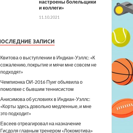
настроены болельщики
и коллеги»
11.10.2021
ПОСЛЕДНИЕ ЗАПИСИ
Квитова о выступлении в Индиан-Уэллс: «К
сожалению, покрытие и мячи мне совсем не
подходят»
Чемпионка ОИ-2016 Пуиг объявила о
помолвке с бывшим теннисистом
Анисимова об условиях в Индиан-Уэллс:
«Корты здесь довольно медленные, и мне
это подходит»
Евсеев отреагировал на назначение
Гисдоля главным тренером «Локомотива»