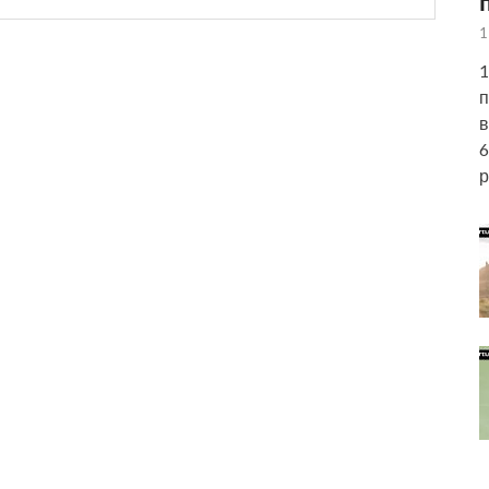
1
1
п
в
6
р