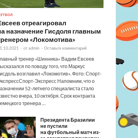
УТБОЛ
Евсеев отреагировал
на назначение Гисдоля главным
тренером «Локомотива»
1.10.2021
-
от
admin
-
Оставьте комментарий
лавный тренер «Шинника» Вадим Евсеев
ысказался по поводу того, что Маркус
исдоль возглавил «Локомотив». Фото: Спорт-
кспрессСпорт-Экспресс Напомним, что о
азначении 52-летнего специалиста стало
звестно вчера, 10 октября. Срок контракта
емецкого тренера …
Президента Бразилии
не пустили
на футбольный матч из-