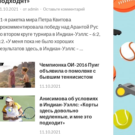
подходят»
1.10.2021
-
от
admin
-
Оставьте комментарий
1-я ракетка мира Петра Квитова
рокомментировала победу над Арантой Рус
о втором круге турнира в Индиан-Уэллс – 6:2,
:2. «У меня пока не было хороших
езультатов здесь, в Индиан-Уэллс – …
Чемпионка ОИ-2016 Пуиг
объявила о помолвке с
бывшим теннисистом
11.10.2021
Анисимова об условиях
в Индиан-Уэллс: «Корты
здесь довольно
медленные, и мне это
подходит»
11.10.2021