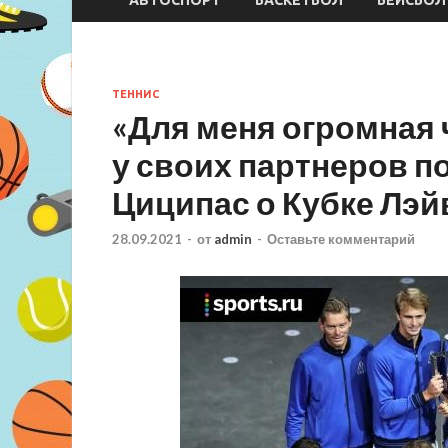
ТЕННИС
«Для меня огромная 
у своих партнеров п
Циципас о Кубке Лэй
28.09.2021
-
от
admin
-
Оставьте комментарий