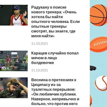
Радукану о поиске
нового тренера: «Очень
хотела бы найти
опытного человека. Если
опытные тренеры
смотрят, вы знаете, где
меня найти»
11.10.2021
Карацев случайно попал
мячом в лицо
болдевочке
11.10.2021
Веснина о претензиях к
Циципасу из-за
туалетных перерывов:
«Он любимчик публики.
Наверное, непривычно и
больно, что против него