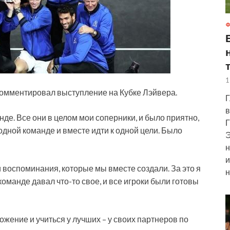
Ф
1
комментировал выступление на Кубке Лэйвера.
Г
в
де. Все они в целом мои соперники, и было приятно,
Г
одной команде и вместе идти к одной цели. Было
Э
н
и
и воспоминания, которые мы вместе создали. За это я
н
оманде давал что-то свое, и все игроки были готовы
ожение и учиться у лучших – у своих партнеров по