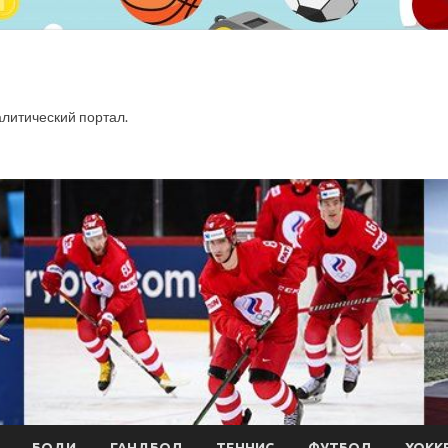
итический портал.
БОДИ
ГАНДБОЛ
ТЕННИС
ФУТБОЛ
ХОКК