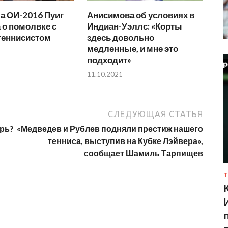
а ОИ-2016 Пуиг
Анисимова об условиях в
 о помолвке с
Индиан-Уэллс: «Корты
еннисистом
здесь довольно
медленные, и мне это
подходит»
11.10.2021
СЛЕДУЮЩАЯ СТАТЬЯ
рь?
«Медведев и Рублев подняли престиж нашего
тенниса, выступив на Кубке Лэйвера»,
сообщает Шамиль Тарпищев
Т