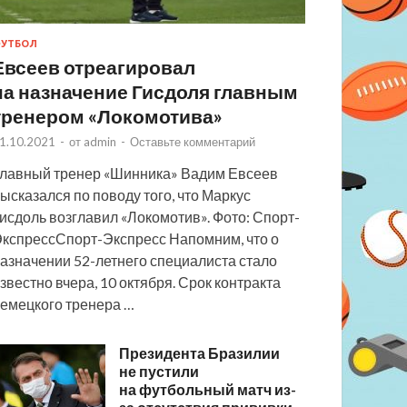
УТБОЛ
Евсеев отреагировал
на назначение Гисдоля главным
тренером «Локомотива»
1.10.2021
-
от
admin
-
Оставьте комментарий
лавный тренер «Шинника» Вадим Евсеев
ысказался по поводу того, что Маркус
исдоль возглавил «Локомотив». Фото: Спорт-
кспрессСпорт-Экспресс Напомним, что о
азначении 52-летнего специалиста стало
звестно вчера, 10 октября. Срок контракта
емецкого тренера …
Президента Бразилии
не пустили
на футбольный матч из-