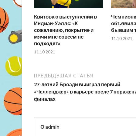
Квитова о выступлении в
Чемпионк
Индиан-Уэллс: «К
объявила
сожалению, покрытие и
бывшим т
мячи мне совсем не
11.10.2021
подходят»
11.10.2021
ПРЕДЫДУЩАЯ СТАТЬЯ
27-летний Броади выиграл первый
«Челленджер» в карьере после 7 поражен
финалах
О admin