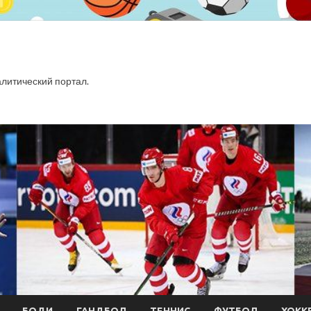
итический портал.
БОДИ
ГАНДБОЛ
ТЕННИС
ФУТБОЛ
ХОКК