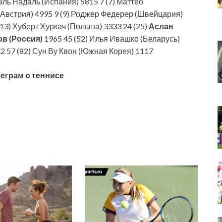
эль Надаль (Испания) 5815 7 (7) Маттео
 (Австрия) 4995 9 (9) Роджер Федерер (Швейцария)
(13) Хуберт Хуркач (Польша) 3333 24 (25)
Аслан
в (Россия)
1965 45 (52) Илья Ивашко (Беларусь)
2 57 (82) Сун Ву Квон (Южная Корея) 1117
еграм о теннисе