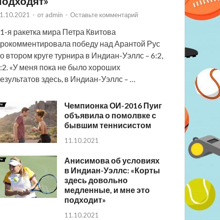
подходят»
1.10.2021
-
от
admin
-
Оставьте комментарий
1-я ракетка мира Петра Квитова
рокомментировала победу над Арантой Рус
о втором круге турнира в Индиан-Уэллс – 6:2,
:2. «У меня пока не было хороших
езультатов здесь, в Индиан-Уэллс – …
Чемпионка ОИ-2016 Пуиг
объявила о помолвке с
бывшим теннисистом
11.10.2021
Анисимова об условиях
в Индиан-Уэллс: «Корты
здесь довольно
медленные, и мне это
подходит»
11.10.2021