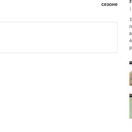
сезоне
1
1
п
в
6
р