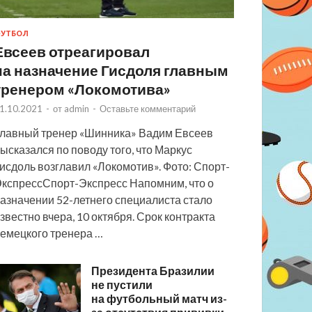
УТБОЛ
Евсеев отреагировал
на назначение Гисдоля главным
тренером «Локомотива»
1.10.2021
-
от
admin
-
Оставьте комментарий
лавный тренер «Шинника» Вадим Евсеев
ысказался по поводу того, что Маркус
исдоль возглавил «Локомотив». Фото: Спорт-
кспрессСпорт-Экспресс Напомним, что о
азначении 52-летнего специалиста стало
звестно вчера, 10 октября. Срок контракта
емецкого тренера …
Президента Бразилии
не пустили
на футбольный матч из-