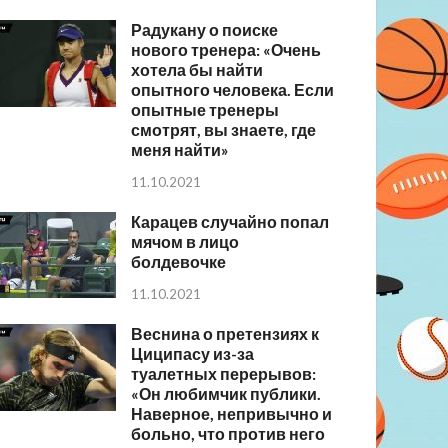
Радукану о поиске
нового тренера: «Очень
хотела бы найти
опытного человека. Если
опытные тренеры
смотрят, вы знаете, где
меня найти»
11.10.2021
Карацев случайно попал
мячом в лицо
болдевочке
11.10.2021
Веснина о претензиях к
Циципасу из-за
туалетных перерывов:
«Он любимчик публики.
Наверное, непривычно и
больно, что против него