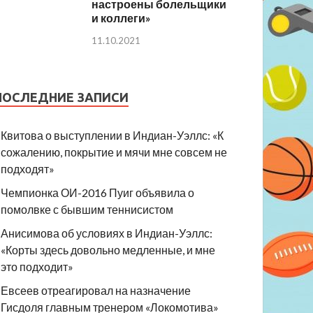
настроены болельщики
и коллеги»
11.10.2021
ПОСЛЕДНИЕ ЗАПИСИ
Квитова о выступлении в Индиан-Уэллс: «К
сожалению, покрытие и мячи мне совсем не
подходят»
Чемпионка ОИ-2016 Пуиг объявила о
помолвке с бывшим теннисистом
Анисимова об условиях в Индиан-Уэллс:
«Корты здесь довольно медленные, и мне
это подходит»
Евсеев отреагировал на назначение
Гисдоля главным тренером «Локомотива»