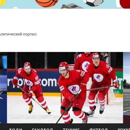
итический портал.
БОДИ
ГАНДБОЛ
ТЕННИС
ФУТБОЛ
ХОКК