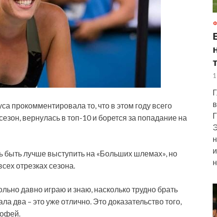
Ф
1
Г
в
са прокомментировала то, что в этом году всего
Г
сезон, вернулась в топ-10 и борется за попадание на
Э
н
и
сь быть лучше выступить на
«Больших шлемах», но
н
всех отрезках сезона.
льно давно играю и знаю, насколько трудно брать
ла два – это уже отлично. Это доказательство того,
рофей.