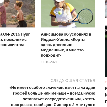
а ОИ-2016 Пуиг
Анисимова об условиях в
 о помолвке с
Индиан-Уэллс: «Корты
еннисистом
здесь довольно
медленные, и мне это
подходит»
11.10.2021
СЛЕДУЮЩАЯ СТАТЬЯ
Т
«Не имеет особого значения, взял ты на один
трофей больше или меньше – всегда нужно
оставаться сосредоточенным, хотеть
прогресса», сообщает Синнер о 3-м титуле в