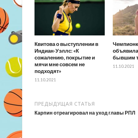
Квитова о выступлении в
Чемпионк
Индиан-Уэллс: «К
объявила
сожалению, покрытие и
бывшим т
мячи мне совсем не
11.10.2021
подходят»
11.10.2021
ПРЕДЫДУЩАЯ СТАТЬЯ
Карпин отреагировал на уход главы РПЛ