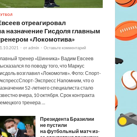
УТБОЛ
Евсеев отреагировал
на назначение Гисдоля главным
тренером «Локомотива»
1.10.2021
-
от
admin
-
Оставьте комментарий
лавный тренер «Шинника» Вадим Евсеев
ысказался по поводу того, что Маркус
исдоль возглавил «Локомотив». Фото: Спорт-
кспрессСпорт-Экспресс Напомним, что о
азначении 52-летнего специалиста стало
звестно вчера, 10 октября. Срок контракта
емецкого тренера …
Президента Бразилии
не пустили
на футбольный матч из-