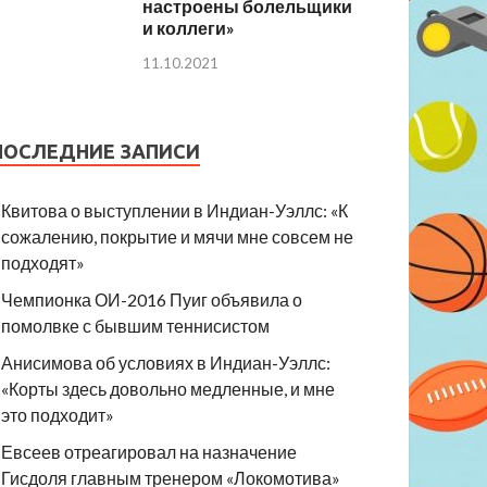
настроены болельщики
и коллеги»
11.10.2021
ПОСЛЕДНИЕ ЗАПИСИ
Квитова о выступлении в Индиан-Уэллс: «К
сожалению, покрытие и мячи мне совсем не
подходят»
Чемпионка ОИ-2016 Пуиг объявила о
помолвке с бывшим теннисистом
Анисимова об условиях в Индиан-Уэллс:
«Корты здесь довольно медленные, и мне
это подходит»
Евсеев отреагировал на назначение
Гисдоля главным тренером «Локомотива»