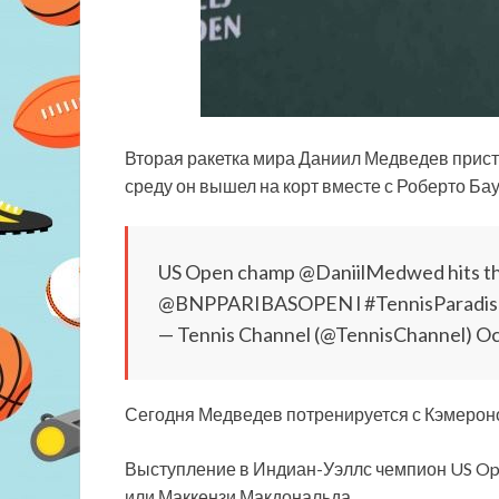
Вторая ракетка мира Даниил Медведев прист
среду он вышел на корт вместе с Роберто Ба
US Open champ @DaniilMedwed hits the 
@BNPPARIBASOPEN l #TennisParadise
— Tennis Channel (@TennisChannel) Oc
Сегодня
Медведев потренируется с Кэмерон
Выступление в Индиан-Уэллс чемпион US Ope
или Маккензи Макдональда.