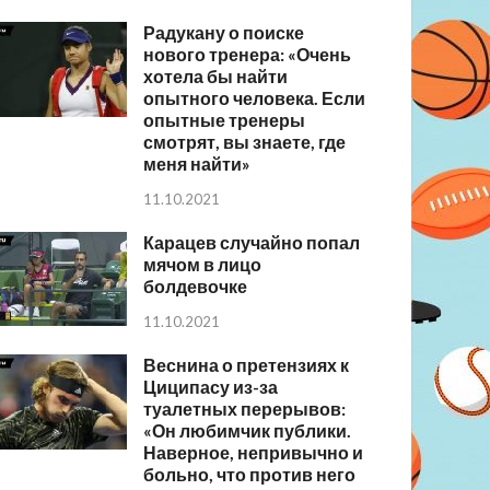
Радукану о поиске
нового тренера: «Очень
хотела бы найти
опытного человека. Если
опытные тренеры
смотрят, вы знаете, где
меня найти»
11.10.2021
Карацев случайно попал
мячом в лицо
болдевочке
11.10.2021
Веснина о претензиях к
Циципасу из-за
туалетных перерывов:
«Он любимчик публики.
Наверное, непривычно и
больно, что против него