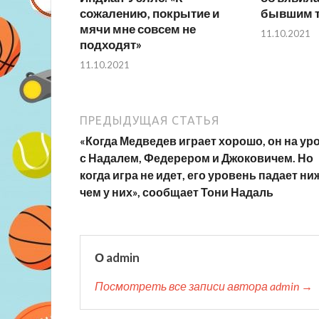
сожалению, покрытие и
бывшим т
мячи мне совсем не
11.10.2021
подходят»
11.10.2021
ПРЕДЫДУЩАЯ СТАТЬЯ
«Когда Медведев играет хорошо, он на ур
с Надалем, Федерером и Джоковичем. Но
когда игра не идет, его уровень падает ни
чем у них», сообщает Тони Надаль
О admin
Посмотреть все записи автора admin →