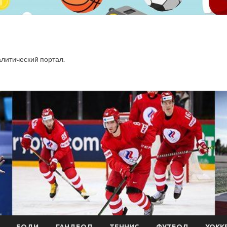
итический портал.
БОДИ
ГАНДБОЛ
ТЕННИС
ФУТБОЛ
ХОКК