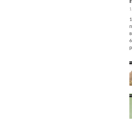
1
1
п
в
6
р