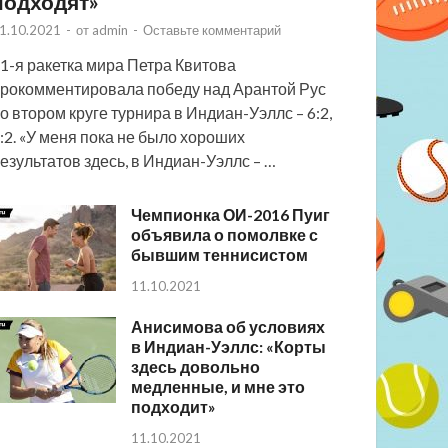
подходят»
1.10.2021
-
от
admin
-
Оставьте комментарий
1-я ракетка мира Петра Квитова
рокомментировала победу над Арантой Рус
о втором круге турнира в Индиан-Уэллс – 6:2,
:2. «У меня пока не было хороших
езультатов здесь, в Индиан-Уэллс – …
Чемпионка ОИ-2016 Пуиг
объявила о помолвке с
бывшим теннисистом
11.10.2021
Анисимова об условиях
в Индиан-Уэллс: «Корты
здесь довольно
медленные, и мне это
подходит»
11.10.2021