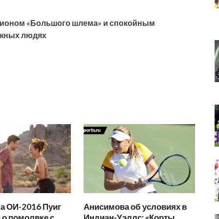
пионом «Большого шлема» и спокойным
ажных людях
а ОИ-2016 Пуиг
Анисимова об условиях в
 о помолвке с
Индиан-Уэллс: «Корты