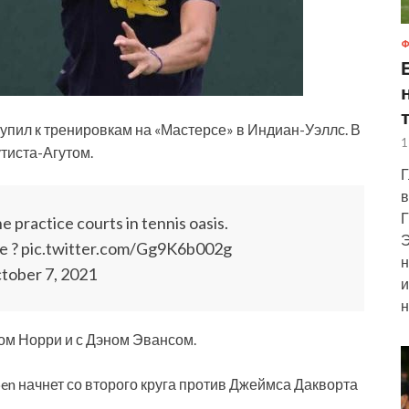
Ф
упил к тренировкам на «Мастерсе» в Индиан-Уэллс. В
1
утиста-Агутом.
Г
в
Г
practice courts in tennis oasis.
Э
 ? pic.twitter.com/Gg9K6b002g
н
tober 7, 2021
и
н
ом Норри и с Дэном Эвансом.
n начнет со второго круга против Джеймса Дакворта