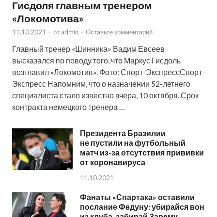
Гисдоля главным тренером
«Локомотива»
11.10.2021
-
от
admin
-
Оставьте комментарий
Главный тренер «Шинника» Вадим Евсеев
высказался по поводу того, что Маркус Гисдоль
возглавил «Локомотив». Фото: Спорт-ЭкспрессСпорт-
Экспресс Напомним, что о назначении 52-летнего
специалиста стало известно вчера, 10 октября. Срок
контракта немецкого тренера …
Президента Бразилии
не пустили на футбольный
матч из-за отсутствия прививки
от коронавируса
11.10.2021
Фанаты «Спартака» оставили
послание Федуну: убирайся вон
из клуба, забирай Зарему