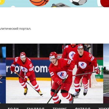
итический портал.
БОДИ
ГАНДБОЛ
ТЕННИС
ФУТБОЛ
ХОКК