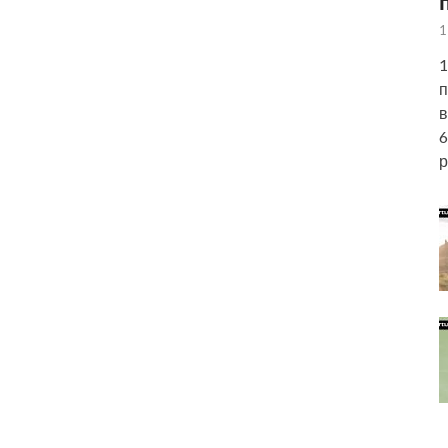
1
1
п
в
6
р