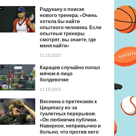
Радукану о поиске
нового тренера: «Очень
хотела бы найти
опытного человека. Если
опытные тренеры
смотрят, вы знаете, где
меня найти»
11.10.2021
Карацев случайно попал
мячом в лицо
болдевочке
11.10.2021
Веснина о претензиях к
Циципасу из-за
туалетных перерывов:
«Он любимчик публики.
Наверное, непривычно и
больно, что против него