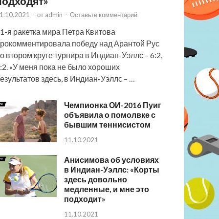
подходят»
1.10.2021
-
от
admin
-
Оставьте комментарий
1-я ракетка мира Петра Квитова
рокомментировала победу над Арантой Рус
о втором круге турнира в Индиан-Уэллс – 6:2,
:2. «У меня пока не было хороших
езультатов здесь, в Индиан-Уэллс – …
Чемпионка ОИ-2016 Пуиг
объявила о помолвке с
бывшим теннисистом
11.10.2021
Анисимова об условиях
в Индиан-Уэллс: «Корты
здесь довольно
медленные, и мне это
подходит»
11.10.2021