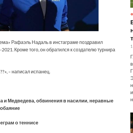
Ф
ема» Рафаэль Надаль в инстаграме поздравил
1
2021. Кроме того, он обратился к создателю турнира
Г
в
Г
?», – написал испанец.
Э
н
и
н
а и Медведева, обвинения в насилии, неравные
 обаяние
еграм о теннисе