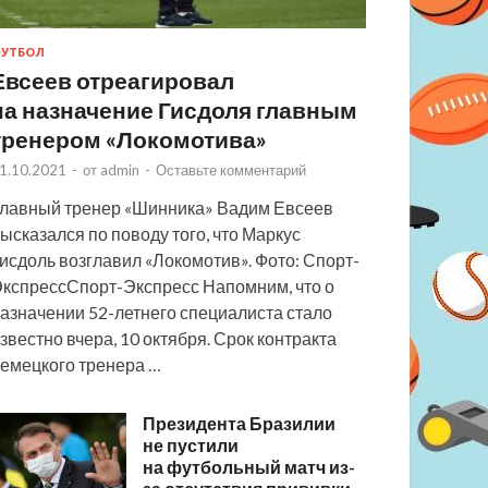
УТБОЛ
Евсеев отреагировал
на назначение Гисдоля главным
тренером «Локомотива»
1.10.2021
-
от
admin
-
Оставьте комментарий
лавный тренер «Шинника» Вадим Евсеев
ысказался по поводу того, что Маркус
исдоль возглавил «Локомотив». Фото: Спорт-
кспрессСпорт-Экспресс Напомним, что о
азначении 52-летнего специалиста стало
звестно вчера, 10 октября. Срок контракта
емецкого тренера …
Президента Бразилии
не пустили
на футбольный матч из-