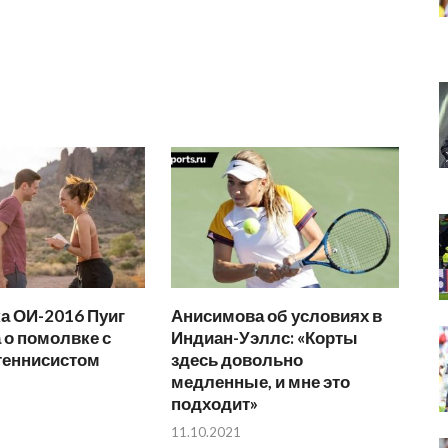
а ОИ-2016 Пуиг
Анисимова об условиях в
 о помолвке с
Индиан-Уэллс: «Корты
еннисистом
здесь довольно
медленные, и мне это
подходит»
11.10.2021