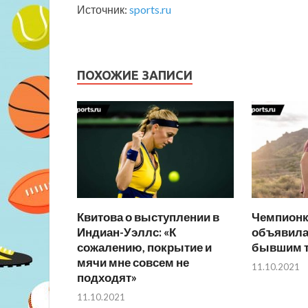
Источник:
sports.ru
ПОХОЖИЕ ЗАПИСИ
Квитова о выступлении в
Чемпионк
Индиан-Уэллс: «К
объявила
сожалению, покрытие и
бывшим т
мячи мне совсем не
11.10.2021
подходят»
11.10.2021