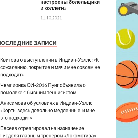
настроены болельщики
и коллеги»
11.10.2021
ПОСЛЕДНИЕ ЗАПИСИ
Квитова о выступлении в Индиан-Уэллс: «К
сожалению, покрытие и мячи мне совсем не
подходят»
Чемпионка ОИ-2016 Пуиг объявила о
помолвке с бывшим теннисистом
Анисимова об условиях в Индиан-Уэллс:
«Корты здесь довольно медленные, и мне
это подходит»
Евсеев отреагировал на назначение
Гисдоля главным тренером «Локомотива»