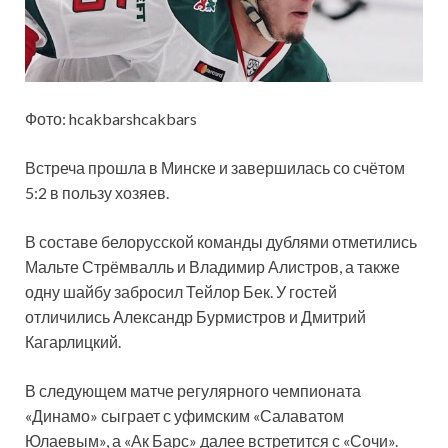
Фото: hcakbarshcakbars
Встреча прошла в Минске и завершилась со счётом
5:2 в пользу хозяев.
В составе белорусской команды дублями отметились
Мальте Стрёмвалль и Владимир Алистров, а также
одну шайбу забросил Тейлор Бек. У гостей
отличились Александр Бурмистров и Дмитрий
Кагарлицкий.
В следующем матче регулярного чемпионата
«Динамо» сыграет с уфимским «Салаватом
Юлаевым», а «Ак Барс» далее встретится с «Сочи».