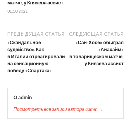
матче, у Князева ассист
01.10.2021
ПРЕДЫДУЩАЯ СТАТЬЯ
СЛЕДУЮЩАЯ СТАТЬЯ
«Скандальное
«Сан-Хосе» обыграл
судейство». Как
«Анахайм»
в Италии отреагировали
в товарищеском матче,
на сенсационную
у Князева ассист
победу «Спартака»
О admin
Посмотреть все записи автора admin →