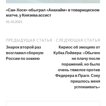
«Сан-Хосе» обыграл «Анахайм» в товарищеском
матче, у Князева ассист
01.10.2021
ПРЕДЫДУЩАЯ СТАТЬЯ
СЛЕДУЮЩАЯ СТАТЬЯ
Знарок второй раз
Кириос об эмоциях от
возглавил сборную
Кубка Лэйвера: «Обычно
России по хоккею
не плачу после
поражений, но было
очень тяжелое против
Федерера в Праге. Соку
пришлось меня
успокаивать»