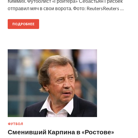
Киммих. Футболист «Гройтера» Себастьян Грисбек
отправил мяч в свои ворота. Фото: ReutersReuters …
ПОДРОБНЕЕ
ФУТБОЛ
Сменивший Карпина в «Ростове»