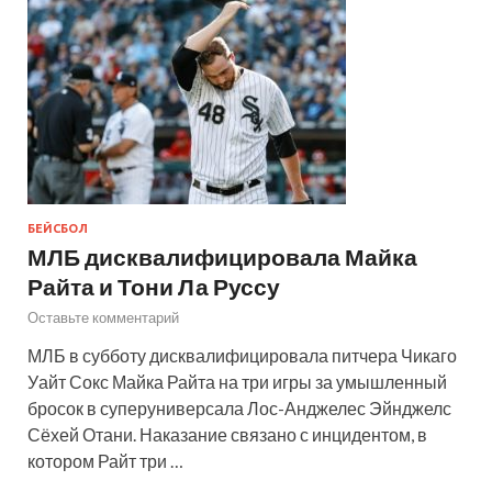
БЕЙСБОЛ
МЛБ дисквалифицировала Майка
Райта и Тони Ла Руссу
Оставьте комментарий
МЛБ в субботу дисквалифицировала питчера Чикаго
Уайт Сокс Майка Райта на три игры за умышленный
бросок в суперуниверсала Лос-Анджелес Эйнджелс
Сёхей Отани. Наказание связано с инцидентом, в
котором Райт три …