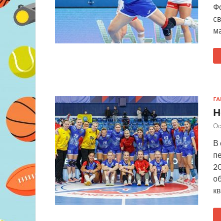
Ф
с
ма
Г
Н
Ос
В 
п
20
о
к