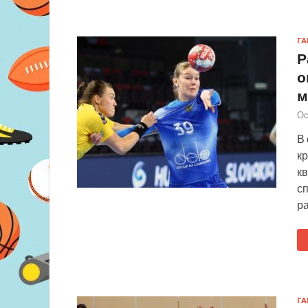
Г
Р
о
м
Ос
В 
кр
к
сп
р
Г