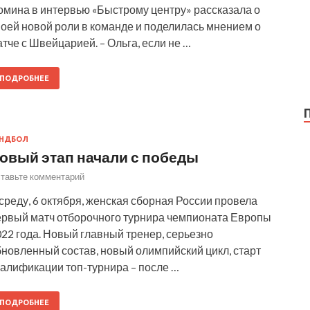
омина в интервью «Быстрому центру» рассказала о
воей новой роли в команде и поделилась мнением о
тче с Швейцарией. – Ольга, если не …
ПОДРОБНЕЕ
АНДБОЛ
овый этап начали с победы
тавьте комментарий
среду, 6 октября, женская сборная России провела
ервый матч отборочного турнира чемпионата Европы
22 года. Новый главный тренер, серьезно
бновленный состав, новый олимпийский цикл, старт
валификации топ-турнира – после …
ПОДРОБНЕЕ