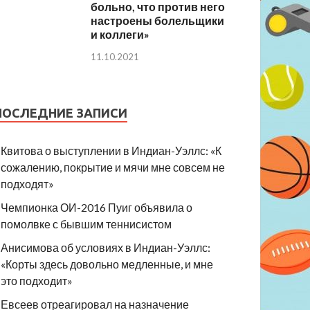
больно, что против него
настроены болельщики
и коллеги»
11.10.2021
ПОСЛЕДНИЕ ЗАПИСИ
Квитова о выступлении в Индиан-Уэллс: «К
сожалению, покрытие и мячи мне совсем не
подходят»
Чемпионка ОИ-2016 Пуиг объявила о
помолвке с бывшим теннисистом
Анисимова об условиях в Индиан-Уэллс:
«Корты здесь довольно медленные, и мне
это подходит»
Евсеев отреагировал на назначение