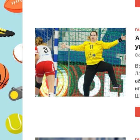
Г
А
у
Ос
В
Л
о
иг
Ш
Г