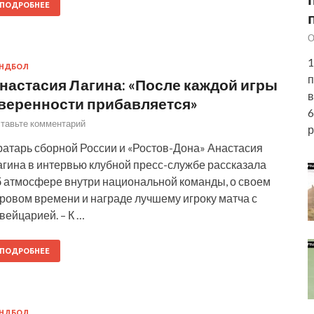
ПОДРОБНЕЕ
О
1
АНДБОЛ
п
настасия Лагина: «После каждой игры
в
веренности прибавляется»
6
тавьте комментарий
р
ратарь сборной России и «Ростов-Дона» Анастасия
агина в интервью клубной пресс-службе рассказала
б атмосфере внутри национальной команды, о своем
ровом времени и награде лучшему игроку матча с
вейцарией. – К …
ПОДРОБНЕЕ
АНДБОЛ