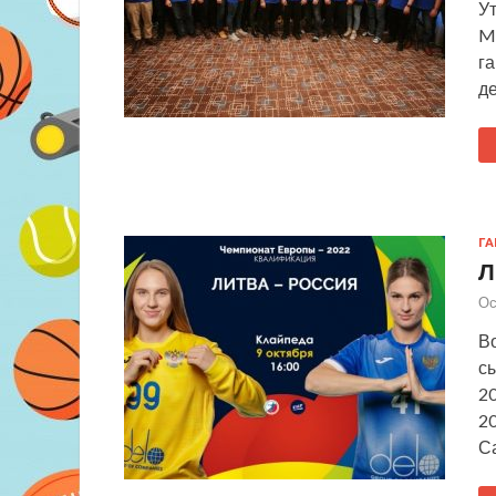
У
M
га
де
Г
Л
Ос
В
с
20
20
С