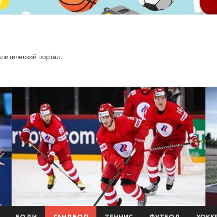
итический портал.
БОДИ
ГАНДБОЛ
ТЕННИС
ФУТБОЛ
ХОКК