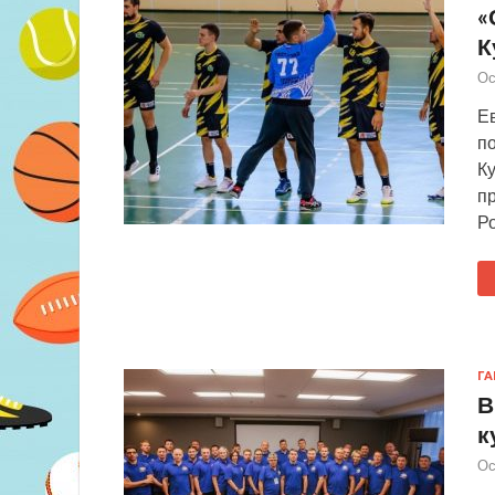
«
К
Ос
Е
п
Ку
пр
Ро
Г
В
к
Ос