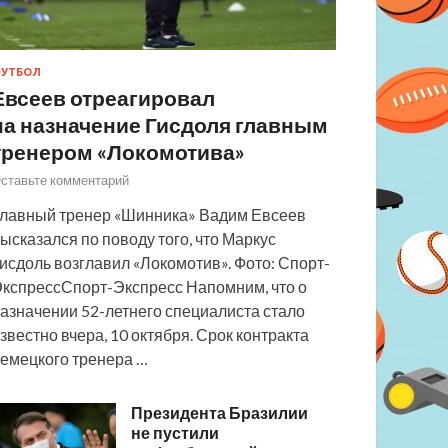
УТБОЛ
Евсеев отреагировал
на назначение Гисдоля главным
тренером «Локомотива»
ставьте комментарий
лавный тренер «Шинника» Вадим Евсеев
ысказался по поводу того, что Маркус
исдоль возглавил «Локомотив». Фото: Спорт-
кспрессСпорт-Экспресс Напомним, что о
азначении 52-летнего специалиста стало
звестно вчера, 10 октября. Срок контракта
емецкого тренера …
Президента Бразилии
не пустили