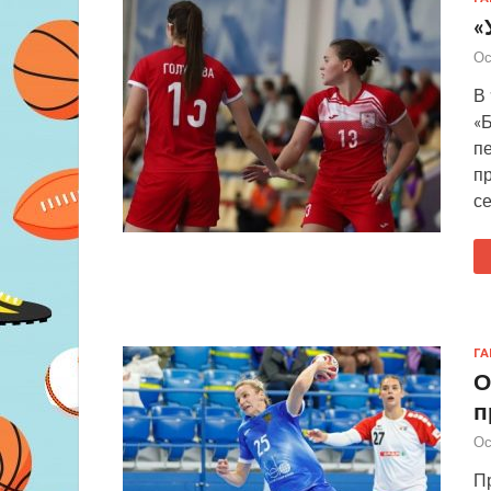
«
Ос
В
«Б
пе
п
с
Г
О
п
Ос
П