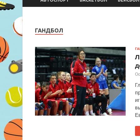
ГАНДБОЛ
Г
Л
д
Ос
Г
п
иг
вы
Е