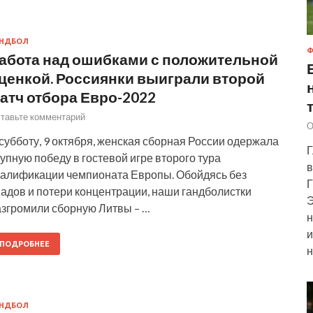
АНДБОЛ
Ф
абота над ошибками с положительной
ценкой. Россиянки выиграли второй
атч отбора Евро-2022
тавьте комментарий
О
субботу, 9 октября, женская сборная России одержала
Г
упную победу в гостевой игре второго тура
в
валификации чемпионата Европы. Обойдясь без
Г
адов и потери концентрации, наши гандболистки
Э
азгромили сборную Литвы – …
н
и
ПОДРОБНЕЕ
н
АНДБОЛ