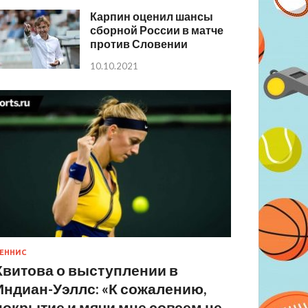
Карпин оценил шансы
сборной России в матче
против Словении
10.10.2021
ЕННИС
Квитова о выступлении в
Индиан-Уэллс: «К сожалению,
покрытие и мячи мне совсем не