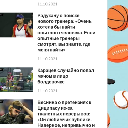
11.10.2021
Радукану о поиске
нового тренера: «Очень
хотела бы найти
опытного человека. Если
опытные тренеры
смотрят, вы знаете, где
меня найти»
11.10.2021
Карацев случайно попал
мячом в лицо
болдевочке
11.10.2021
Веснина о претензиях к
Циципасу из-за
туалетных перерывов:
«Он любимчик публики.
Наверное, непривычно и