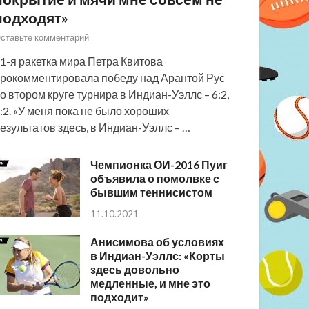
подходят»
ставьте комментарий
1-я ракетка мира Петра Квитова
рокомментировала победу над Арантой Рус
о втором круге турнира в Индиан-Уэллс – 6:2,
:2. «У меня пока не было хороших
езультатов здесь, в Индиан-Уэллс – …
Чемпионка ОИ-2016 Пуиг
объявила о помолвке с
бывшим теннисистом
11.10.2021
Анисимова об условиях
в Индиан-Уэллс: «Корты
здесь довольно
медленные, и мне это
подходит»