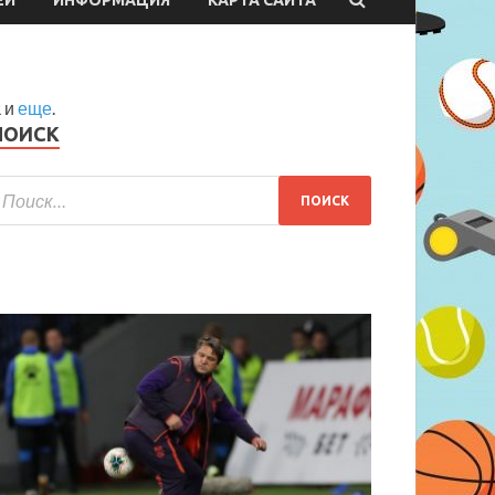
 и
еще
.
ПОИСК