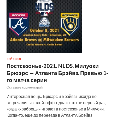
БЕЙСБОЛ
Постсезонье-2021. NLDS. Милуоки
Брюэрс — Атланта Брэйвз. Превью 1-
го матча серии
Оставьте комментарий
Интересная вещь: Брюэрс и Брэйвз никогда не
встречались в плей-офф, однако это не первый раз,
когда «храбрецы» играют в постсезонье в Милуоки.
Когда-то, ещё до переезда в Атланту, Брэйвз