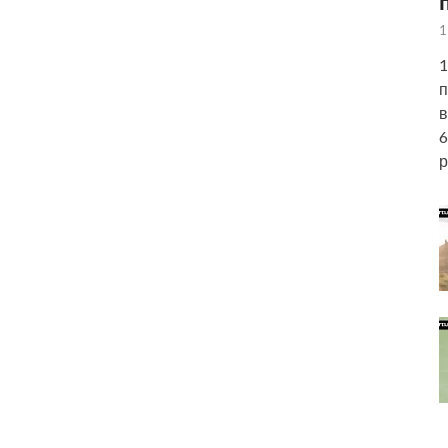
1
1
п
в
6
р