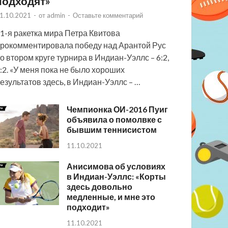
подходят»
1.10.2021
-
от
admin
-
Оставьте комментарий
1-я ракетка мира Петра Квитова
рокомментировала победу над Арантой Рус
о втором круге турнира в Индиан-Уэллс – 6:2,
:2. «У меня пока не было хороших
езультатов здесь, в Индиан-Уэллс – …
Чемпионка ОИ-2016 Пуиг
объявила о помолвке с
бывшим теннисистом
11.10.2021
Анисимова об условиях
в Индиан-Уэллс: «Корты
здесь довольно
медленные, и мне это
подходит»
11.10.2021