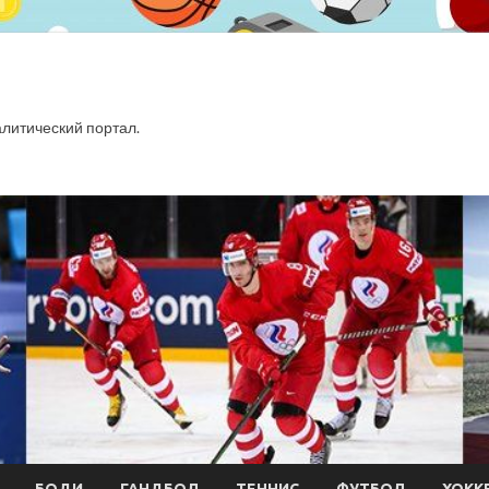
итический портал.
БОДИ
ГАНДБОЛ
ТЕННИС
ФУТБОЛ
ХОКК