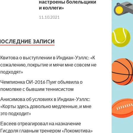
настроены болельщики
и коллеги»
11.10.2021
ПОСЛЕДНИЕ ЗАПИСИ
Квитова о выступлении в Индиан-Уэллс: «К
сожалению, покрытие и мячи мне совсем не
подходят»
Чемпионка ОИ-2016 Пуиг объявила о
помолвке с бывшим теннисистом
Анисимова об условиях в Индиан-Уэллс:
«Корты здесь довольно медленные, и мне
это подходит»
Евсеев отреагировал на назначение
Гисдоля главным тренером «Локомотива»