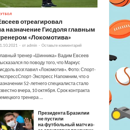
УТБОЛ
Евсеев отреагировал
на назначение Гисдоля главным
тренером «Локомотива»
1.10.2021
-
от
admin
-
Оставьте комментарий
лавный тренер «Шинника» Вадим Евсеев
ысказался по поводу того, что Маркус
исдоль возглавил «Локомотив». Фото: Спорт-
кспрессСпорт-Экспресс Напомним, что о
азначении 52-летнего специалиста стало
звестно вчера, 10 октября. Срок контракта
емецкого тренера …
Президента Бразилии
не пустили
на футбольный матч из-