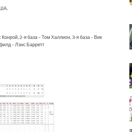
США.
 Конрой, 2-я база – Том
Халлион, 3-я база – Вик
филд – Лэнс Барретт