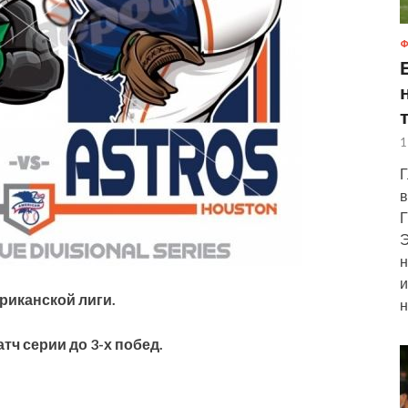
Ф
1
Г
в
Г
Э
н
и
риканской лиги.
н
тч серии до 3-х побед.