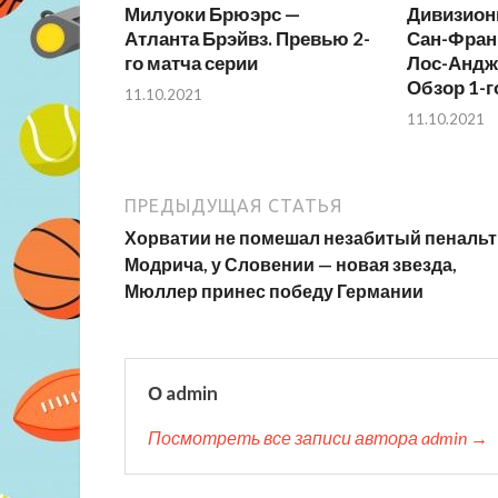
Милуоки Брюэрс —
Дивизион
Атланта Брэйвз. Превью 2-
Сан-Фран
го матча серии
Лос-Андж
Обзор 1-г
11.10.2021
11.10.2021
ПРЕДЫДУЩАЯ СТАТЬЯ
Хорватии не помешал незабитый пенальт
Модрича, у Словении — новая звезда,
Мюллер принес победу Германии
О admin
Посмотреть все записи автора admin →