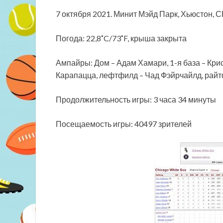
7 октября 2021. Минит Мэйд Парк, Хьюстон, 
Погода: 22,8˚C/73˚F, крыша закрыта
Ампайры: Дом – Адам Хамари, 1-я база – Крис
Карапацца, лефтфилд – Чад Фэйрчайлд, райт
Продолжительность игры: 3 часа 34 минуты
Посещаемость игры: 40497 зрителей