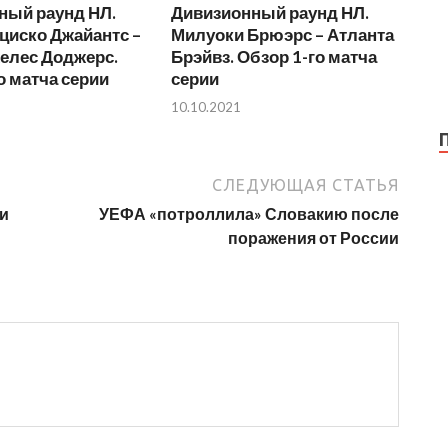
ный раунд НЛ.
Дивизионный раунд НЛ.
циско Джайантс –
Милуоки Брюэрс – Атланта
елес Доджерс.
Брэйвз. Обзор 1-го матча
о матча серии
серии
10.10.2021
СЛЕДУЮЩАЯ СТАТЬЯ
и
УЕФА «потроллила» Словакию после
поражения от России