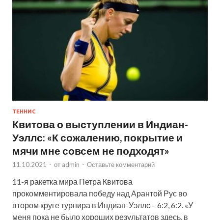
ТЕННИС
Квитова о выступлении в Индиан-
Уэллс: «К сожалению, покрытие и
мячи мне совсем не подходят»
11.10.2021
-
от
admin
-
Оставьте комментарий
11-я ракетка мира Петра Квитова
прокомментировала победу над Арантой Рус во
втором круге турнира в Индиан-Уэллс – 6:2, 6:2. «У
меня пока не было хороших результатов здесь, в