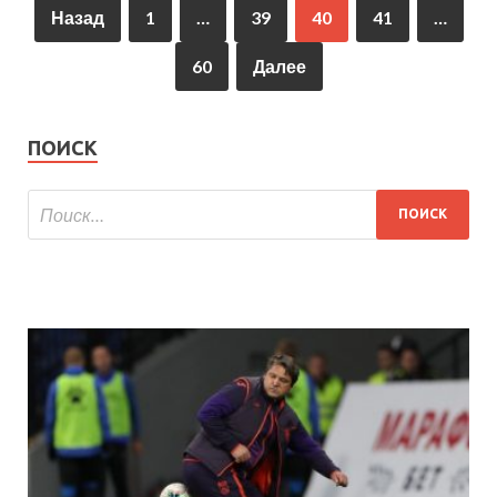
Назад
1
…
39
40
41
…
60
Далее
ПОИСК