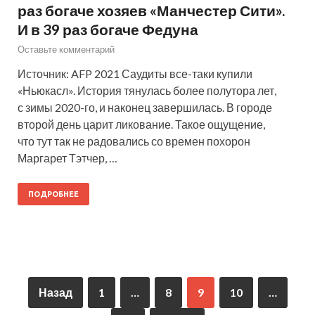
раз богаче хозяев «Манчестер Сити».
И в 39 раз богаче Федуна
Оставьте комментарий
Источник: AFP 2021 Саудиты все-таки купили
«Ньюкасл». История тянулась более полутора лет,
с зимы 2020-го, и наконец завершилась. В городе
второй день царит ликование. Такое ощущение,
что тут так не радовались со времен похорон
Маргарет Тэтчер, …
ПОДРОБНЕЕ
Назад
1
…
8
9
10
…