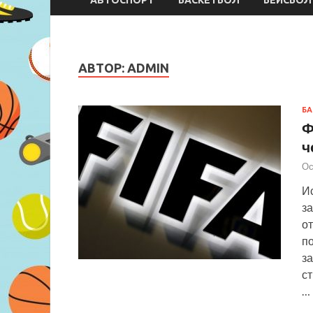
АВТОР:
ADMIN
БА
Ф
ч
Ос
Ис
з
от
по
з
с
…