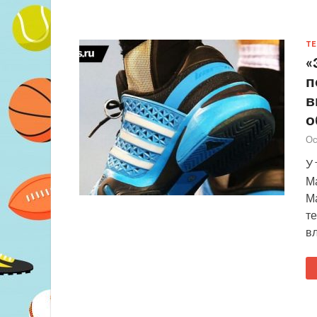
ТЕ
«
п
в
о
Ос
У
Ма
Ма
т
в