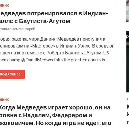
ННИС
едведев потренировался в Индиан-
эллс с Баутиста-Агутом
тавьте комментарий
торая ракетка мира Даниил Медведев приступил к
енировкам на «Мастерсе» в Индиан-Уэллс. В среду он
шел на корт вместе с Роберто Баутиста-Агутом. US
en champ @DaniilMedwed hits the practice courts in …
ПОДРОБНЕЕ
Т
ННИС
Когда Медведев играет хорошо, он на
ровне с Надалем, Федерером и
жоковичем. Но когда игра не идет, его