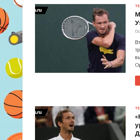
ТЕ
М
У
Ос
В
тр
вы
Op
ТЕ
«
у
Д