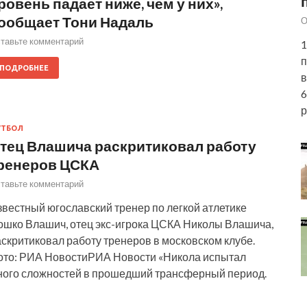
ровень падает ниже, чем у них»,
ообщает Тони Надаль
О
тавьте комментарий
1
п
ПОДРОБНЕЕ
в
6
р
УТБОЛ
тец Влашича раскритиковал работу
ренеров ЦСКА
тавьте комментарий
вестный югославский тренер по легкой атлетике
ошко Влашич, отец экс-игрока ЦСКА Николы Влашича,
скритиковал работу тренеров в московском клубе.
ото: РИА НовостиРИА Новости «Никола испытал
ного сложностей в прошедший трансферный период.