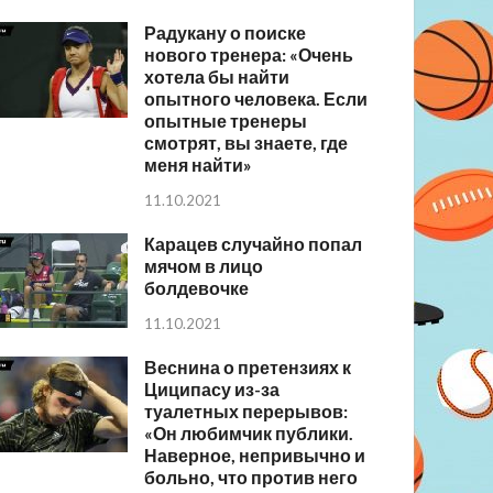
Радукану о поиске
нового тренера: «Очень
хотела бы найти
опытного человека. Если
опытные тренеры
смотрят, вы знаете, где
меня найти»
11.10.2021
Карацев случайно попал
мячом в лицо
болдевочке
11.10.2021
Веснина о претензиях к
Циципасу из-за
туалетных перерывов:
«Он любимчик публики.
Наверное, непривычно и
больно, что против него