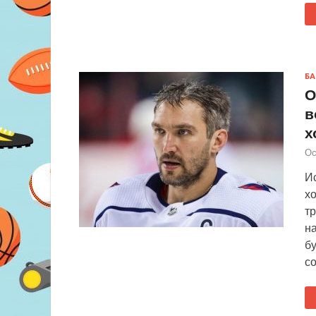
БА
О
в
х
Ос
Ис
х
тр
н
б
с