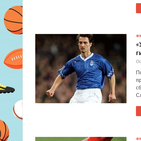
Ф
«
г
Ос
П
п
сб
Сл
Ф