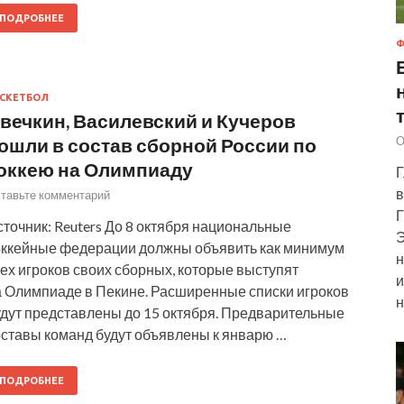
ПОДРОБНЕЕ
Ф
СКЕТБОЛ
вечкин, Василевский и Кучеров
О
ошли в состав сборной России по
оккею на Олимпиаду
Г
в
тавьте комментарий
Г
точник: Reuters До 8 октября национальные
Э
оккейные федерации должны объявить как минимум
н
ех игроков своих сборных, которые выступят
и
а Олимпиаде в Пекине. Расширенные списки игроков
н
удут представлены до 15 октября. Предварительные
оставы команд будут объявлены к январю …
ПОДРОБНЕЕ