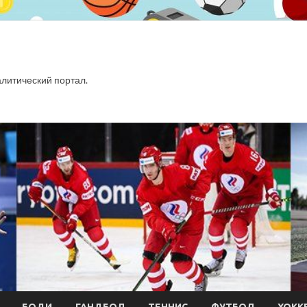
итический портал.
БОДИ
ГАНДБОЛ
ТЕННИС
ФУТБОЛ
ХОКК