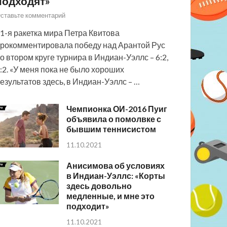
подходят»
ставьте комментарий
1-я ракетка мира Петра Квитова
рокомментировала победу над Арантой Рус
о втором круге турнира в Индиан-Уэллс – 6:2,
:2. «У меня пока не было хороших
езультатов здесь, в Индиан-Уэллс – …
Чемпионка ОИ-2016 Пуиг
объявила о помолвке с
бывшим теннисистом
11.10.2021
Анисимова об условиях
в Индиан-Уэллс: «Корты
здесь довольно
медленные, и мне это
подходит»
11.10.2021