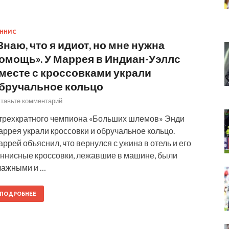
ННИС
Знаю, что я идиот, но мне нужна
омощь». У Маррея в Индиан-Уэллс
месте с кроссовками украли
бручальное кольцо
тавьте комментарий
 трехкратного чемпиона «Больших шлемов» Энди
ррея украли кроссовки и обручальное кольцо.
ррей объяснил, что вернулся с ужина в отель и его
еннисные кроссовки, лежавшие в машине, были
лажными и …
ПОДРОБНЕЕ