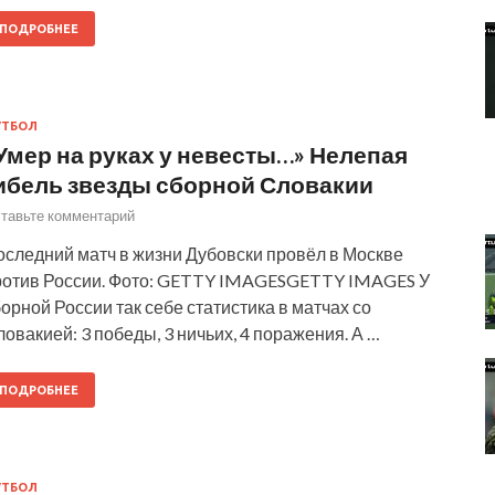
ПОДРОБНЕЕ
УТБОЛ
Умер на руках у невесты…» Нелепая
ибель звезды сборной Словакии
тавьте комментарий
оследний матч в жизни Дубовски провёл в Москве
ротив России. Фото: GETTY IMAGESGETTY IMAGES У
орной России так себе статистика в матчах со
овакией: 3 победы, 3 ничьих, 4 поражения. А …
ПОДРОБНЕЕ
УТБОЛ