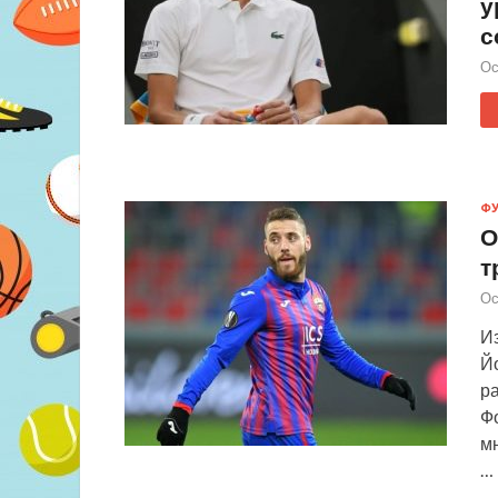
у
с
Ос
Ф
О
т
Ос
Из
Й
ра
Ф
м
…