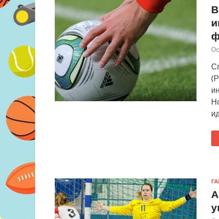
В
и
ф
Ос
С
(
ин
Н
ид
Г
А
у