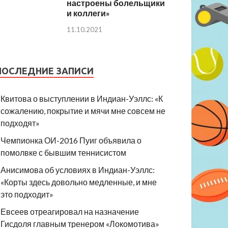
настроены болельщики
и коллеги»
11.10.2021
ПОСЛЕДНИЕ ЗАПИСИ
Квитова о выступлении в Индиан-Уэллс: «К
сожалению, покрытие и мячи мне совсем не
подходят»
Чемпионка ОИ-2016 Пуиг объявила о
помолвке с бывшим теннисистом
Анисимова об условиях в Индиан-Уэллс:
«Корты здесь довольно медленные, и мне
это подходит»
Евсеев отреагировал на назначение
Гисдоля главным тренером «Локомотива»