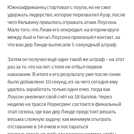
Южноафриканец стартовал с поула, но не смог
удержать лидерство, которое перехватил Ауэр, после
чего Кельвину пришлось отражать атаки Лоусона.
Мало того, что Лиам его опередил: на втором круге
между Audi и Ferrari Лоусона произошёл контакт, за
что ван дер Линде выписали 5-секундный штраф.
Затем он получил ещё один такой же штраф – на этот
раз за то, что на пит-стопе не отбыл первое
наказание. В итоге к его результату уже после гонки
было добавлено 10 секунд, из-за чего сегодня ему
удалось заработать только одно очко, тогда как
Лоусон увеличил свой счёт на 18 баллов. Через
неделю на трассе Норисринг состоится финальный
этап сезона, где ван дер Линде предстоит решать
весьма сложную задачу: как минимум отыграть
отставание в 14 очков и постараться
воспользоваться любыми возможностями, чтобы