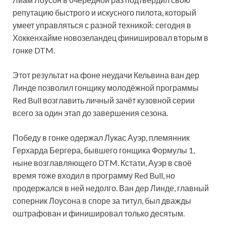
репутацию быстрого и искусного пилота, который
умеет управляться с разной техникой: сегодня в
Хоккенхайме новозеландец финишировал вторым в
гонке DTM.
Этот результат на фоне неудачи Кельвина ван дер
Линде позволил гонщику
молодёжной программы
Red Bull возглавить личный зачёт кузовной серии
всего за один этап до завершения сезона.
Победу в гонке одержал Лукас Ауэр, племянник
Герхарда Бергера, бывшего гонщика Формулы 1,
ныне возглавляющего DTM. Кстати, Ауэр в своё
время тоже входил в программу Red Bull, но
продержался в ней недолго. Ван дер Линде, главный
соперник Лоусона в споре за титул, был дважды
оштрафован и финишировал только десятым.