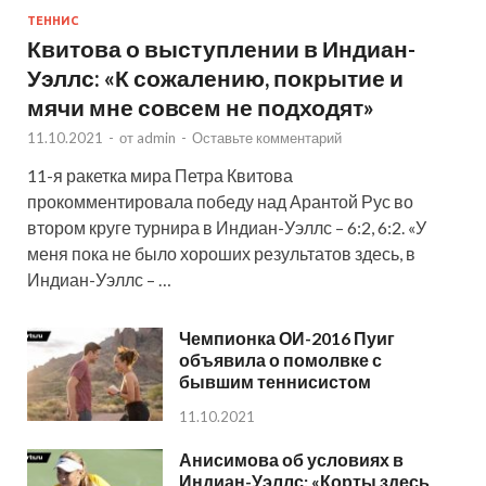
ТЕННИС
Квитова о выступлении в Индиан-
Уэллс: «К сожалению, покрытие и
мячи мне совсем не подходят»
11.10.2021
-
от
admin
-
Оставьте комментарий
11-я ракетка мира Петра Квитова
прокомментировала победу над Арантой Рус во
втором круге турнира в Индиан-Уэллс – 6:2, 6:2. «У
меня пока не было хороших результатов здесь, в
Индиан-Уэллс – …
Чемпионка ОИ-2016 Пуиг
объявила о помолвке с
бывшим теннисистом
11.10.2021
Анисимова об условиях в
Индиан-Уэллс: «Корты здесь