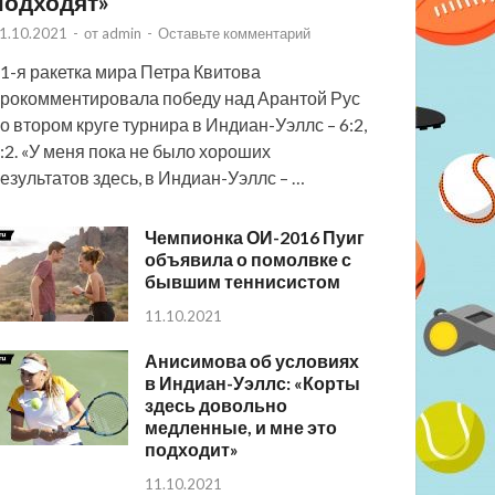
подходят»
1.10.2021
-
от
admin
-
Оставьте комментарий
1-я ракетка мира Петра Квитова
рокомментировала победу над Арантой Рус
о втором круге турнира в Индиан-Уэллс – 6:2,
:2. «У меня пока не было хороших
езультатов здесь, в Индиан-Уэллс – …
Чемпионка ОИ-2016 Пуиг
объявила о помолвке с
бывшим теннисистом
11.10.2021
Анисимова об условиях
в Индиан-Уэллс: «Корты
здесь довольно
медленные, и мне это
подходит»
11.10.2021