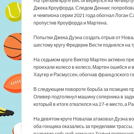
На третьем круге Вести вернулся на четвёрт
Джека Кроуфорда. Следом Деннис попробовал
и чемпиона серии 2021 года обогнал Логан С
пропустив Кроуфорда и Мартена.
Попытки Джека Дуэна создать отрыв от Новал
шестому кругу Фредерик Вести поднялся на т
На седьмом круге Виктор Мартен активно пр
проехали колесо в колесо, Мартен ошибся и 
Хаугер и Расмуссен, обогнав французского г
В следующем повороте борьба за позицию п
Оливер подтолкнул машину соперника в задне
который в итоге откатился на 27-е место, а 
На девятом круге Новалак атаковал Дуэна во
оба гонщика оказались за пределами трассы,
развитие событий, команда Trident попросил