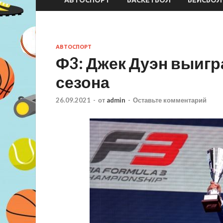
АВТОСПОРТ
Ф3: Джек Дуэн выиг
сезона
26.09.2021
-
от
admin
-
Оставьте комментарий