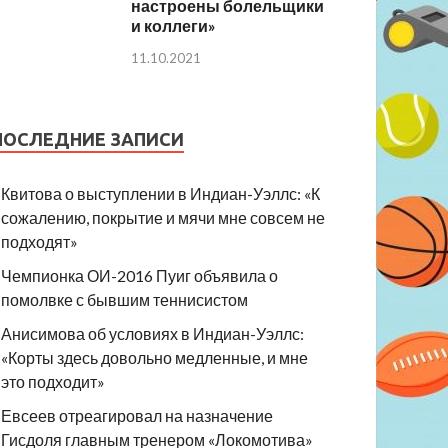
настроены болельщики
и коллеги»
11.10.2021
ПОСЛЕДНИЕ ЗАПИСИ
Квитова о выступлении в Индиан-Уэллс: «К
сожалению, покрытие и мячи мне совсем не
подходят»
Чемпионка ОИ-2016 Пуиг объявила о
помолвке с бывшим теннисистом
Анисимова об условиях в Индиан-Уэллс:
«Корты здесь довольно медленные, и мне
это подходит»
Евсеев отреагировал на назначение
Гисдоля главным тренером «Локомотива»