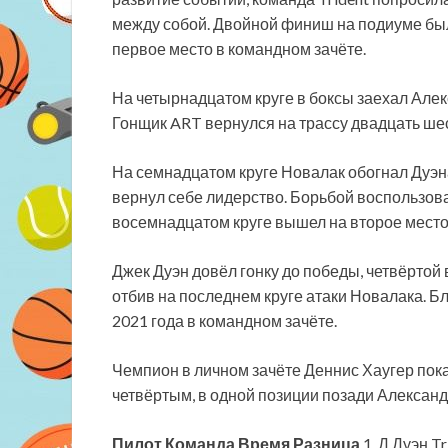
между собой. Двойной финиш на подиуме был
первое место в командном зачёте.
На четырнадцатом круге в боксы заехал Але
Гонщик ART вернулся на трассу двадцать ше
На семнадцатом круге Новалак обогнал Дуэна
вернул себе лидерство. Борьбой воспользова
восемнадцатом круге вышел на второе место
Джек Дуэн довёл гонку до победы, четвёртой
отбив на последнем круге атаки Новалака. Б
2021 года в командном зачёте.
Чемпион в личном зачёте Деннис Хаугер пок
четвёртым, в одной позиции позади Алексан
Пилот
Команда
Время
Разница
1. Д.Дуэн Tr