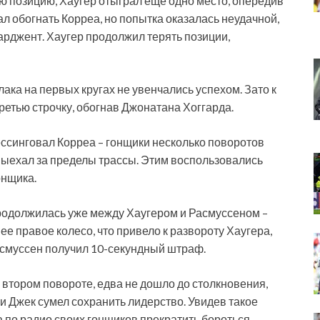
ую позицию, Хаугер отыграл ещё одно место, опередив
 обогнать Корреа, но попытка оказалась неудачной,
арджент. Хаугер продолжил терять позиции,
ака на первых кругах не увенчались успехом. Зато к
ретью строчку, обогнав Джонатана Хоггарда.
ессинговал Корреа – гонщики несколько поворотов
выехал за пределы трассы. Этим воспользовались
онщика.
родолжилась уже между Хаугером и Расмуссеном –
е правое колесо, что привело к развороту Хаугера,
Расмуссен получил 10-секундный штраф.
 втором повороте, едва не дошло до столкновения,
 и Джек сумел сохранить лидерство. Увидев такое
а по радио своих гонщиков прекратить бороться