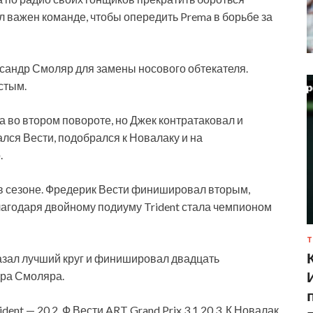
 важен команде, чтобы опередить Prema в борьбе за
ксандр Смоляр для замены носового обтекателя.
стым.
 во втором повороте, но Джек контратаковал и
лся Вести, подобрался к Новалаку и на
.
 в сезоне. Фредерик Вести финишировал вторым,
лагодаря двойному подиуму Trident стала чемпионом
Т
азал лучший круг и финишировал двадцать
дра Смоляра.
ident — 20 2. Ф.Вести ART Grand Prix 3.1 20 3. К.Новалак