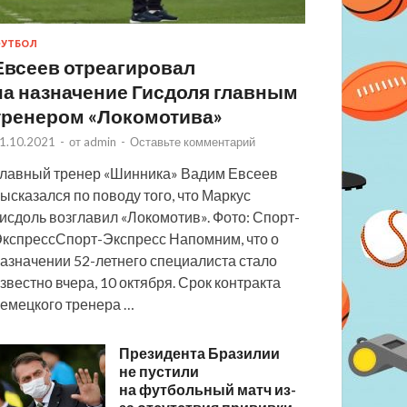
УТБОЛ
Евсеев отреагировал
на назначение Гисдоля главным
тренером «Локомотива»
1.10.2021
-
от
admin
-
Оставьте комментарий
лавный тренер «Шинника» Вадим Евсеев
ысказался по поводу того, что Маркус
исдоль возглавил «Локомотив». Фото: Спорт-
кспрессСпорт-Экспресс Напомним, что о
азначении 52-летнего специалиста стало
звестно вчера, 10 октября. Срок контракта
емецкого тренера …
Президента Бразилии
не пустили
на футбольный матч из-