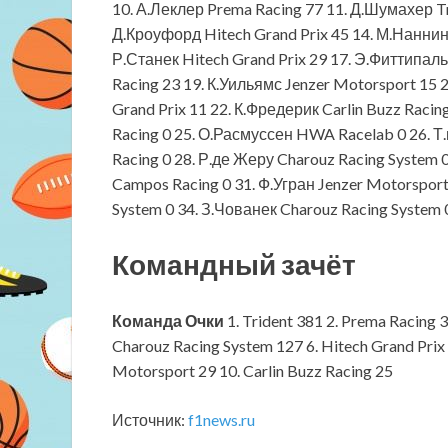
10. А.Леклер Prema Racing 77 11. Д.Шумахер Tri
Д.Кроуфорд Hitech Grand Prix 45 14. М.Нанни
Р.Станек Hitech Grand Prix 29 17. Э.Фиттипаль
Racing 23 19. К.Уильямс Jenzer Motorsport 15 
Grand Prix 11 22. К.Фредерик Carlin Buzz Racin
Racing 0 25. О.Расмуссен HWA Racelab 0 26. Т
Racing 0 28. Р.де Жеру Charouz Racing System
Campos Racing 0 31. Ф.Угран Jenzer Motorsport
System 0 34. З.Чованек Charouz Racing System 
Командный зачёт
Команда
Очки
1. Trident 381 2. Prema Racing 
Charouz Racing System 127 6. Hitech Grand Prix
Motorsport 29 10. Carlin Buzz Racing 25
Источник:
f1news.ru