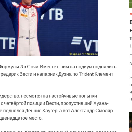
Ф
1
Г
в
Формулы 3 в Сочи. Вместе с ним на подиум поднялись
Г
едерик Вести и напарник Дуэна по Trident Клемент
Э
н
и
лидерство, несмотря на настойчивые попытки
н
 с четвёртой позиции Вести, пропустивший Хуана-
е поднялся Деннис Хаугер, а вот Александр Смоляр
 двенадцатое место.