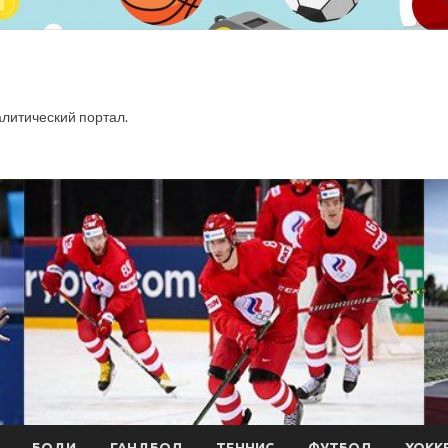
итический портал.
БОДИ
ГАНДБОЛ
ТЕННИС
ФУТБОЛ
ХОКК