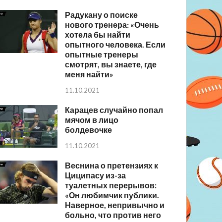
Радукану о поиске
нового тренера: «Очень
хотела бы найти
опытного человека. Если
опытные тренеры
смотрят, вы знаете, где
меня найти»
11.10.2021
Карацев случайно попал
мячом в лицо
болдевочке
11.10.2021
Веснина о претензиях к
Циципасу из-за
туалетных перерывов:
«Он любимчик публики.
Наверное, непривычно и
больно, что против него