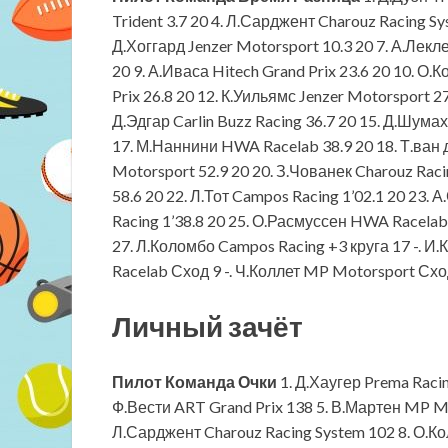
Trident 3.7 20 4. Л.Сарджент Charouz Racing Sys
Д.Хоггард Jenzer Motorsport 10.3 20 7. А.Лекл
20 9. А.Иваса Hitech Grand Prix 23.6 20 10. О
Prix 26.8 20 12. К.Уильямс Jenzer Motorsport 27
Д.Эдгар Carlin Buzz Racing 36.7 20 15. Д.Шумах
17. М.Наннини HWA Racelab 38.9 20 18. Т.ван 
Motorsport 52.9 20 20. З.Чованек Charouz Rac
58.6 20 22. Л.Тот Campos Racing 1’02.1 20 23. 
Racing 1’38.8 20 25. О.Расмуссен HWA Racelab 
27. Л.Коломбо Campos Racing +3 круга 17 -. И.
Racelab Сход 9 -. Ч.Коллет MP Motorsport Схо
Личный зачёт
Пилот
Команда
Очки
1. Д.Хаугер Prema Racin
Ф.Вести ART Grand Prix 138 5. В.Мартен MP Mo
Л.Сарджент Charouz Racing System 102 8. О.Ко