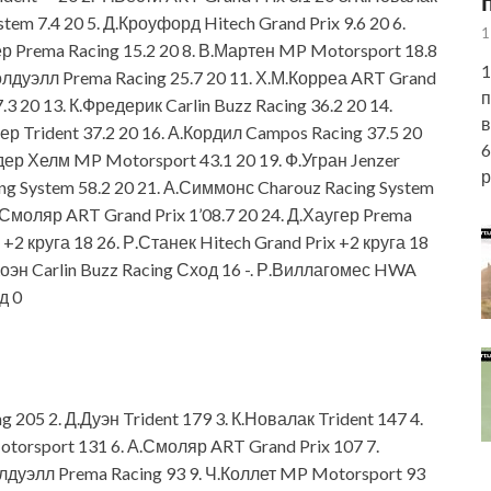
tem 7.4 20 5. Д.Кроуфорд Hitech Grand Prix 9.6 20 6.
1
ер Prema Racing 15.2 20 8. В.Мартен MP Motorsport 18.8
1
.Колдуэлл Prema Racing 25.7 20 11. Х.М.Корреа ART Grand
п
.3 20 13. К.Фредерик Carlin Buzz Racing 36.2 20 14.
в
ер Trident 37.2 20 16. А.Кордил Campos Racing 37.5 20
6
дер Хелм MP Motorsport 43.1 20 19. Ф.Угран Jenzer
р
ing System 58.2 20 21. А.Симмонс Charouz Racing System
А.Смоляр ART Grand Prix 1’08.7 20 24. Д.Хаугер Prema
+2 круга 18 26. Р.Станек Hitech Grand Prix +2 круга 18
Коэн Carlin Buzz Racing Сход 16 -. Р.Виллагомес HWA
д 0
g 205 2. Д.Дуэн Trident 179 3. К.Новалак Trident 147 4.
torsport 131 6. А.Смоляр ART Grand Prix 107 7.
лдуэлл Prema Racing 93 9. Ч.Коллет MP Motorsport 93